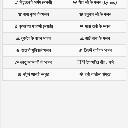
🚩 विट्ठलाचे अभंग (मराठी)
🔱 शिव जी के भजन (Lyrics)
🌸 राधा कृष्ण के भजन
🐒 हनुमान जी के भजन
🥛 कृष्णाच्या गवळणी (मराठी)
👑 माता रानी के भजन
🙏 गुरुदेव के पावन भजन
🙏 साईं बाबा के भजन
🔥 दादाजी धुनिवाले भजन
🎵 फ़िल्मी तर्ज पर भजन
🎉 खाटू श्याम जी के भजन
🇮🇳 देश भक्ति गीत / गाने
📖 संपूर्ण आरती संग्रह
🔱 श्री चालीसा संग्रह