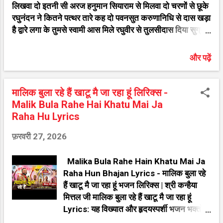
लिखवा दो इतनी सी अरज हनुमान सियाराम से मिलवा दो चरणों से छूके
(Singer) Devi Neha Saraswat लेखक
रघुनंदन ने कितने पत्थर तारे कह दो पवनसुत करुणानिधि से दास खड़ा
(Writer) Devi Neha Saraswat श्रेणी
है द्वारे लगा के तुमसे स्वामी आस मिले रघुवीर से तुलसीदास दिया सुग्रीव
(Category) माता रानी के भजन व्हाट्सएप पर
को तुमने तार मिला दो प्रभु से पवन कुमार हे शंकर सुवन वीर अवतार हे
share करें 🚩 मैं तो बरसाने कुटियाँ बनाऊंगी सखी
रघुनंदन के चौकीदार मिटा दो मेरा इंतजार मिला दो प्रभु से पवन कुमार
लिरिक्स हिंदी में ॥ स्थायी ॥ बनाऊंगी सखी रह
और पढ़ें
राम रतन धन तुमसे मांगू महावीर तोरी पैया लागु स्वामी के दर्शन करवा
जाऊंगी सखी बनाऊंगी सखी रह जाऊंगी सखी मैं तो
दो इतनी सी अर्ज हनुमान सियाराम से मिलवा दो मुख पे सूरज सा तेज
बरस...
प्रभु कानों में कुंडल डारे हैं कांधे पे गधा है महावीर मंगल हाथों में तुम्हारे
मालिक बुला रहे हैं खाटू मै जा रहा हूं लिरिक्स -
है सौ योजन सागर पार किया रावण को संदेशा दे आए जब लखन लाल
Malik Bula Rahe Hai Khatu Mai Ja
को शक्ति लगी तुम पूरा पर्वत ले आए अरे प्यासे गले को नीर दिया हर
Raha Hu Lyrics
दुर्बल को बलवीर किया भक्ति में तुम्हारी प्रश्न उठा तो तुमने सीना चीर
फ़रवरी 27, 2026
दिया राम दास हम दास तुम्हारे स्वामी संदेशा भिजवा दो इतनी सी अरज
हनुमान सियाराम से मिलवा दो Hanuman ji Ke bhakti Bhajan
Malika Bula Rahe Hain Khatu Mai Ja
Song Details Song :- Itani...
Raha Hun Bhajan Lyrics - मालिक बुला रहे
हैं खाटू मै जा रहा हूं भजन लिरिक्स | श्री कन्हैया
मित्तल जी मालिक बुला रहे हैं खाटू मै जा रहा हूं
Lyrics: यह विख्यात और हृदयस्पर्शी भजन भक्तों
के बीच अत्यंत लोकप्रिय है। यदि आप इंटरनेट पर