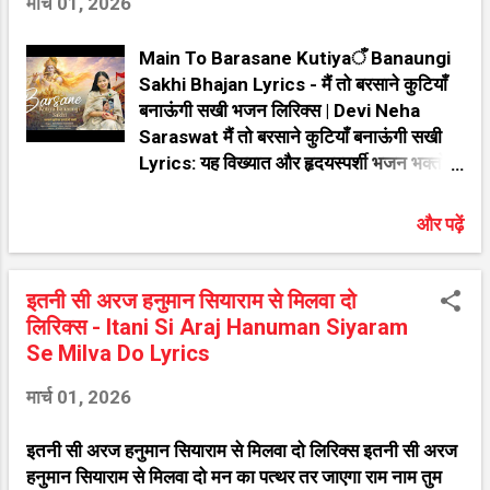
मार्च 01, 2026
Main To Barasane Kutiyaँ Banaungi
Sakhi Bhajan Lyrics - मैं तो बरसाने कुटियाँ
बनाऊंगी सखी भजन लिरिक्स | Devi Neha
Saraswat मैं तो बरसाने कुटियाँ बनाऊंगी सखी
Lyrics: यह विख्यात और हृदयस्पर्शी भजन भक्तों
के बीच अत्यंत लोकप्रिय है। यदि आप इंटरनेट पर
"मैं तो बरसाने कुटियाँ बनाऊंगी सखी हिंदी लिरिक्स"
और पढ़ें
या "Main To Barasane Kutiya Banaungi
Sakhi Bhajan Lyrics" ढूंढ रहे हैं, तो आप
बिल्कुल सही जगह आए हैं। प्रसिद्ध गायक Devi
इतनी सी अरज हनुमान सियाराम से मिलवा दो
Neha Saraswat की सुरीली आवाज में सजे इस
लिरिक्स - Itani Si Araj Hanuman Siyaram
भजन को सुनने से मन को असीम शांति मिलती है।
Se Milva Do Lyrics
नीचे इस सुपरहिट श्रेणी "माता रानी के भजन" के
मार्च 01, 2026
अंतर्गत आने वाले भजन के शुद्ध हिंदी लिरिक्स की
जानकारी दी गई है। भजन मुख्य विवरण जानकारी
इतनी सी अरज हनुमान सियाराम से मिलवा दो लिरिक्स इतनी सी अरज
(Bhajan Details) भजन का नाम (Bhajan
हनुमान सियाराम से मिलवा दो मन का पत्थर तर जाएगा राम नाम तुम
Name) मैं तो बरसाने कुटियाँ बनाऊंगी सखी गायक