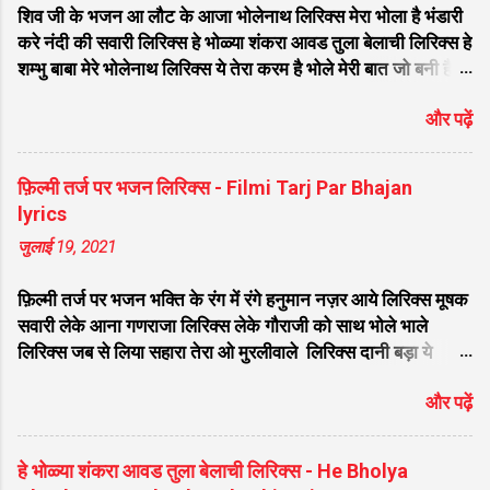
शिव जी के भजन आ लौट के आजा भोलेनाथ लिरिक्स मेरा भोला है भंडारी
करे नंदी की सवारी लिरिक्स हे भोळ्या शंकरा आवड तुला बेलाची लिरिक्स हे
शम्भु बाबा मेरे भोलेनाथ लिरिक्स ये तेरा करम है भोले मेरी बात जो बनी है
लिरिक्स फरियाद मेरी सुनकर भोलेनाथ चले आना लिरिक्स सजा दो घर को
और पढ़ें
गुलशन सा मेरे भोलेनाथ आये है लिरिक्स नगर में जोगी आया भेद कोई
समझ ना पाया लिरिक्स शिवजी तेरे द्वार हम भी आयेंगे लिरिक्स सांसो की
माला पे सिमरु मै शिव का नाम लिरिक्स डम डम डमरू बजाना होगा भोले
फ़िल्मी तर्ज पर भजन लिरिक्स - Filmi Tarj Par Bhajan
मेरी कुटिया में आना होगा लिरिक्स मेरे भोले से भोले बाबा लिरिक्स भोलेनाथ
lyrics
का चेला लिरिक्स भोले चेला बना लेना लिरिक्स सिर पे विराजे गंगा की धार
जुलाई 19, 2021
लिरिक्स महादेवा - Mahadeva Hansraj Raghuwanshi लिरिक्स
मन मेरा मंदिर शिव मेरी पूजा लिरिक्स शिव शंकर को जिसने पूजा लिरिक्स
फ़िल्मी तर्ज पर भजन भक्ति के रंग में रंगे हनुमान नज़र आये लिरिक्स मूषक
ऐसा डमरू बजाया भोलेनाथ ने लिरिक्स शिव शंकर औघड दानी बम भोला
सवारी लेके आना गणराजा लिरिक्स लेके गौराजी को साथ भोले भाले
लिरिक्स शिव कैलाशों के वासी शंकर संकट हरना लि...
लिरिक्स जब से लिया सहारा तेरा ओ मुरलीवाले लिरिक्स दानी बड़ा ये
भोलेनाथ पूरी करे मन की मुराद लिरिक्स तू प्यार का सागर है लिरिक्स सात
और पढ़ें
समंदर लांघ के हनुमत लंका नगरी आ गए लिरिक्स वतन के सिवा कुछ ना
चाहत करेंगे लिरिक्स मेरे साँवरे तेरे बिन जी ना लग लिरिक्स मिला दो अरे
द्वारपालों मेरे घनश्याम से तुम मिला दो लिरिक्स मेरे सांवरे तुझ बिन नहीं जग
हे भोळ्या शंकरा आवड तुला बेलाची लिरिक्स - He Bholya
में मेरा कोई आसरा लिरिक्स मै आया हूँ तेरे द्वारे गणराज गजानन प्यारे