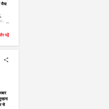
 मैया
,
 मंडल
ल भुवन
र तुम
र पढ़ें
ावे
मैया
दरबार
म्हारा
र से