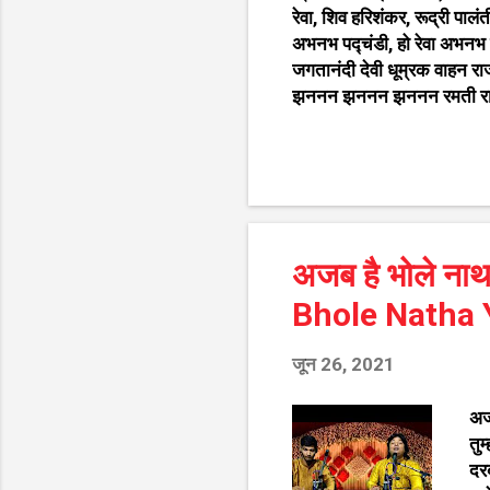
रेवा, शिव हरिशंकर, रूद्री पा
अभनभ पद्चंडी, हो रेवा अभनभ प
जगतानंदी देवी धूम्रक वाहन राज
झननन झननन झननन रमती राजंती
रमती, हो रेवा सुर मंडल रमत त
पर आप विराजत निसदिन आनंदी हो
भव् मेटन्ति हरिओम् जय जगतानंद
भजत शिवानंद स्वामी, अहरी जप
जगतानंदी, हो रेवा जगतानंदी ब्रम
अजब है भोले नाथ 
Bhole Natha 
जून 26, 2021
अजब
तुम
दर