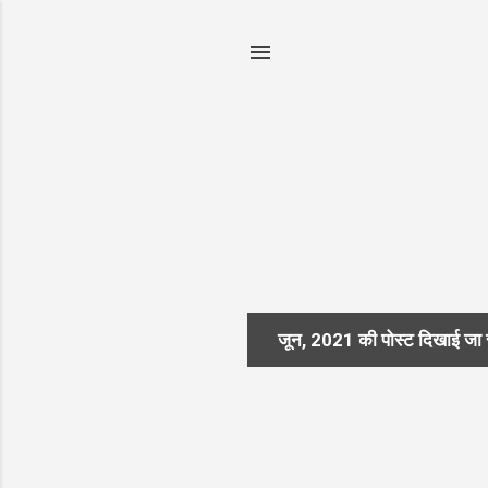
जून, 2021 की पोस्ट दिखाई जा रह
सं
दे
श