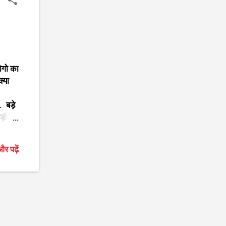
लोगो का
क्या
 बड़े
ड़ी
 हैं
सर
र पढ़ें
श जी
जी के
े भजन
ीत