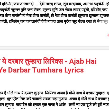
लंती हरिओम् जय जगतानंदी.... देवी नारद शारद, तुम वरदायक, अभनभ पद्चंडी| हो
द्चंडी सुरनर मुनि जन सेवत, सुरनर मुनि जन सेवत शारद पद्वंती, हरिओम् जय
त वीणा वाजंती हो मैया वीणा वाजंती, हो रेवा वीणा वाजंती झुम्कत झुम्कत झुम्कत
, हरिओम् जय जगतानंदी देवी बाजत ताल मृदंगा सुर मंडल रमत हो मैया सुर
ोड़ीताम् तोड़ीताम्, तुरड़ड़ तुरड़ड़ रमती सुरवंती हरिओम् जय जगतानंदी देवी सक
 मैया सब युग आनंदी, हो रेवा युग युग आनंदी गावत गंगा शंकर, सेवत रेवा शंक
औ
ी मैया जी की आरती जो नर पढ़ गावे हो मैया आनंद पढ़ गावे, हो रेवा युग युग पढ़ ग
त हरिहर स्वामी मन इच्छा फल पावे हरिओम् जय जगतानंदी जय जगतानंदी, हो 
्हा हरिहर शंकर, रेवा, शिव ...
ये दरबार तुम्हारा लिरिक्स - Ajab Hai
Ye Darbar Tumhara Lyrics
 है भोले नाथ ये दरबार तुम्हारा लिरिक्स अजब है भोले नाथ ये दरबार तुम्हारा 
्हारा भूत प्रेत नित करे चाकरी सबका यहा गुजारा अजब है भोले नाथ ये दरबार तु
बार तुम्हारा बाघ बैल को हरदम एक जगह पे आके कभी ना एक दूजे को बुरी नज़