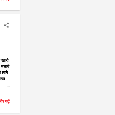
ा रहे
 पहले,
े है।।
i ko
े खारो
म मचावे
ी लागे
 रूप
ु की
 जो नर
र पढ़ें
लागे