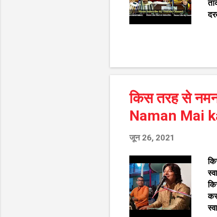
ताक
दरब
नचा
दर
Na
सु
कृ
भज
किस तरह से नमन
फ़ि
Naman Mai ka
जून 26, 2021
कि
स्
कि
कर
स्