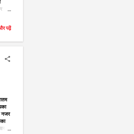
ा
ोर
म्हारा
र पढ़ें
े ही
ाधा
ी के
जन
ागतम
आपका
क नजर
आपका
ार से