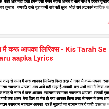
े कहीं और नहीं देखा हमने ऐसा गजब नज़रा अजब है भोले नाथ ये दरबार तुम्हार
ार तुम्हारा गणपति राखे चूहा कभी सर्प नहीं छूआ भोले सर्प लटकाये कार्तिक म
ये आज का काम नहीं है तेरा अनुशाषित है सारा अजब है भोले नाथ ये दरबार तु
बार तुम्हारा अजब है भोले नाथ ये दरबार तुम्हारा लिरिक्स Ajab Hai Bhole
औ
tha Ye Darbar Tumhara Lyrics Shiv Bhajan by Dhiraj kant ऐस
न्दर भजन आप यहां पर देख सखते है गणेश जी के भजन विट्ठलाचे अभंग मराठी र
ष्ण के भजन कृष्णाच्या गवळणी मराठी शिव जी के भजन गुरुदेव के भजन माता रान
न दादाजी धुनिवाले के भजन साईं बाबा के भजन देश भक्ति गीत राम जी के भ
 मै करू आपका लिरिक्स - Kis Tarah Se
ल्मी तर्ज पर भजन हनुमान जी के भजन बध...
ru aapka Lyrics
स तरह से नमन मै करू आपका लिरिक्स किस तरह से नमन मै करू आपका स्व
वागतम स्वागतम आपका आप आये बड़ी उम्र है आपकी बस अभी नाम मै लिया 
स तरह से नमन मै करू आपका स्वागतम स्वागतम स्वागतम आपका आपकी ए
 गयी क्या असर मेरा दिल था मेरा हो गया आपका किस तरह से नमन मै करू 
वागतम स्वागतम स्वागतम आपका डर है मुझको ना बदनाम कर दे कही इसतरह प्य