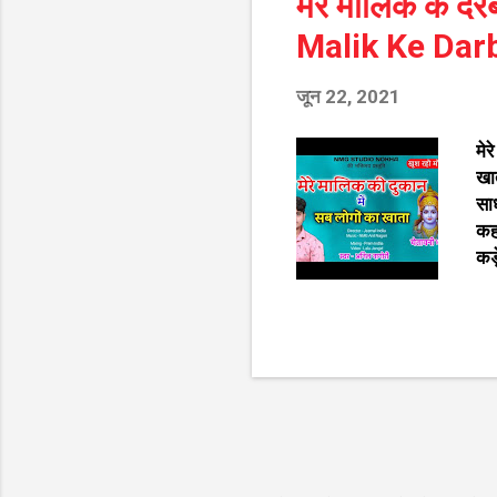
मेरे मालिक के द
Malik Ke Dar
जून 22, 2021
मेर
खात
साध
कहा
कड़
ज्य
फ़ै
पटक
SI
के
भज
दे
आरत