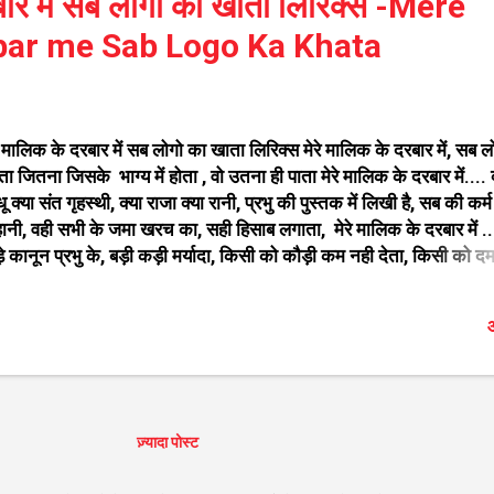
रबार में सब लोगो का खाता लिरिक्स -Mere
bar me Sab Logo Ka Khata
े मालिक के दरबार में सब लोगो का खाता लिरिक्स मेरे मालिक के दरबार में, सब 
ा जितना जिसके भाग्य में होता , वो उतना ही पाता मेरे मालिक के दरबार में.... 
ू क्या संत गृहस्थी, क्या राजा क्या रानी, प्रभु की पुस्तक में लिखी है, सब की कर्म
नी, वही सभी के जमा खरच का, सही हिसाब लगाता, मेरे मालिक के दरबार में ...
े कानून प्रभु के, बड़ी कड़ी मर्यादा, किसी को कौड़ी कम नही देता, किसी को दम
ादा इसलिए तो दुनिया में ये जगत सेठ कहलाता, मेरे मालिक के दरबार में ... करते
सला सभी का प्रभु आसन पर डट के, इनका फैसला कभी ना बदले, लाख कोई 
औ
े, समझदार तो चुप रहता हैं, मूरख़ शोर मचाता, मेरे मालिक के दरबार में....
NGER - ANIL NAGORI ऐसे ही सुन्दर भजन आप यहां पर देख सखते है गणे
 भजन विट्ठलाचे अभंग मराठी राधा कृष्ण के भजन कृष्णाच्या गवळणी मराठी शिव 
न गुरुदेव के भजन माता रानी के भजन दादाजी धुनिवाले के भजन साईं बाबा क
श भक्ति गीत राम जी के भजन फ़िल्मी तर्ज पर भजन हनुमान जी के भजन बधाई ग
ज़्यादा पोस्ट
ि संग्रह ...