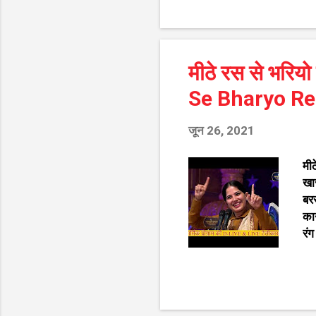
समा
है।
उसी
रचा
मीठे रस से भरियो
ji
Se Bharyo Re
जून 26, 2021
मीठ
खार
बरस
कान
रंग
मिस
लाल
आठो
मी