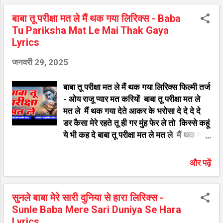
चरणों में अर्पण तुम्हारे, मुझ पर भी कर दे दिया, सब
पर भजन हनुमान जी ...
की तू माने है मेरे भोले शिवा, जग का अंतरयामी है
बाबा तू परीक्षा मत ले मैं थक गया लिरिक्स - Baba
मेरे भोले शिवा, खाली झोली लेके भोले मैं तेरे द्वारे पे
Tu Pariksha Mat Le Mai Thak Gaya
आया, बाबा मुझपे कर दे दोनों हाथो से किरपा की
Lyrics
छाया, महिमा तेरी शिव शम्बू जग में बखानी है मेरे
जनवरी 29, 2025
भोले शिवा, जग का अंतरयामी है मेरे भोले शिवा,
Shiv ji Ke Bhakti Bhajan Song Song
बाबा तू परीक्षा मत ले मैं थक गया लिरिक्स फिल्मी तर्ज
:- Aaya Hu Bhole Mai Tere Dwar
- ओय राजू प्यार मत करियों बाबा तू परीक्षा मत ले
Singer:- Ram Kumar Lakkha Lyrics
मत ले मैं थक गया देते आकर के भरोसा दे दे दे दे
:- ऐसे ही सुन्दर भजन आप निचे दी गयी स...
डर कैसा मेरे रहते तू ही गर मुंह फेर ले तो किस्से कहूं
ये भी कह दे बाबा तू परीक्षा मत ले मत ले मैं थक गया
देते मैंने सारा जीवन तेरा ही गुणगान किया है आई
मुसीबत तब भी मैंने तेरा नाम लिया है पर अब ना मैं
और पढ़ें
सेह पाऊंगा आकर ये तू सुनले बाबा तू परीक्षा मत ले
मत ले मैं थक गया देते जो सबको सुख देने वाला
मुझसे क्यों है रूठा या फिर कह दे तेरा मेरा रिश्ता ही
सुनले बाबा मेरे सारी दुनिया से हारा लिरिक्स -
है झूठा गर मैंने की प्रीत है सच्ची तो दुःख मेरे मेट दे
Sunle Baba Mere Sari Duniya Se Hara
बाबा तू परीक्षा मत ले मत ले मैं थक गया देते जितनी
Lyrics