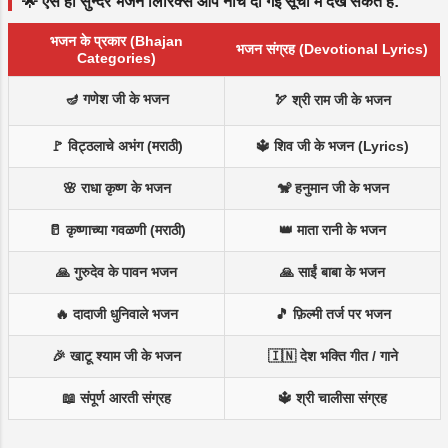
🌟 ऐसे ही सुन्दर भजन लिरिक्स आप नीचे दी गई सूची में देख सकते हैं:
भजन के प्रकार (Bhajan
भजन संग्रह (Devotional Lyrics)
Categories)
🪔 गणेश जी के भजन
🏹 श्री राम जी के भजन
🚩 विट्ठलाचे अभंग (मराठी)
🔱 शिव जी के भजन (Lyrics)
🌸 राधा कृष्ण के भजन
🐒 हनुमान जी के भजन
🥛 कृष्णाच्या गवळणी (मराठी)
👑 माता रानी के भजन
🙏 गुरुदेव के पावन भजन
🙏 साईं बाबा के भजन
🔥 दादाजी धुनिवाले भजन
🎵 फ़िल्मी तर्ज पर भजन
🎉 खाटू श्याम जी के भजन
🇮🇳 देश भक्ति गीत / गाने
📖 संपूर्ण आरती संग्रह
🔱 श्री चालीसा संग्रह