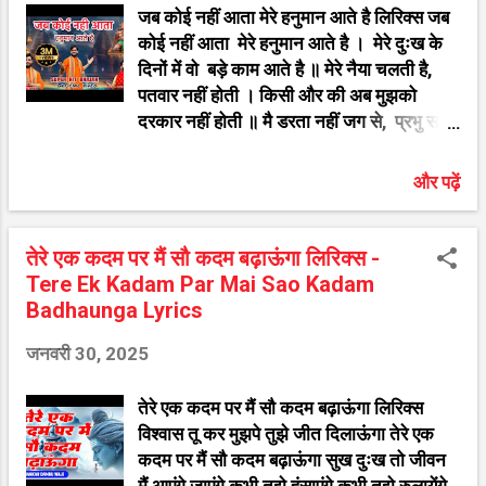
जब कोई नहीं आता मेरे हनुमान आते है लिरिक्स जब
को ही ले तू निहार, मुझको मुक्ति का दे दे संसार तू,
कोई नहीं आता मेरे हनुमान आते है । मेरे दुःख के
सुना है मेरा घर द्वार भोले घर मेरे आजा Shiv ji Ke
दिनों में वो बड़े काम आते है ॥ मेरे नैया चलती है,
Bhakti Bhajan Song Song :- Suna
पतवार नहीं होती । किसी और की अब मुझको
Hai Mera Ghar Dwar Bhole Ghar Mere
दरकार नहीं होती ॥ मै डरता नहीं जग से, प्रभु साथ
Aaja Ek Bar Singer:- Ram Kuma...
आते है । मेरे दुःख के दिनों में वो बड़े काम आते है ॥
कोई भक्ति करे उनकी, वो उनका हो जाए ॥ कोई
और पढ़ें
याद करे उनको दुःख हल्का हो जाए । ये बिन बोले
सब कुछ पहचान जाते है । मेरे दुःख के दिनों में वो
बड़े काम आते है ॥ ये इतने बड़े होकर, दीनो से प्यार
तेरे एक कदम पर मैं सौ कदम बढ़ाऊंगा लिरिक्स -
करे । अपने भक्तो के दुःख को वो पल में दूर करे ॥
Tere Ek Kadam Par Mai Sao Kadam
सब भक्तो का कहना बाबा मान जाते है । मेरे दुःख
Badhaunga Lyrics
के दिनों में वो बड़े काम आते है ॥ Hanuman ji
जनवरी 30, 2025
Ke Bhakti Bhajan Song Song :- Jab
Koi Nahi Aata Mere Hanuman Aate
तेरे एक कदम पर मैं सौ कदम बढ़ाऊंगा लिरिक्स
Hai Singer:- Lyrics :- ऐसे ही सुन्दर भजन
विश्वास तू कर मुझपे तुझे जीत दिलाऊंगा तेरे एक
आप निचे दी गयी सूचि में देख सखते है गणेश जी के
कदम पर मैं सौ कदम बढ़ाऊंगा सुख दुःख तो जीवन
भजन विट्ठलाचे अभंग मराठी राधा कृष्ण के भजन
मैं आएंगे जाएंगे कभी तुझे हंसाएंगे कभी तुझे रुलायेंगे