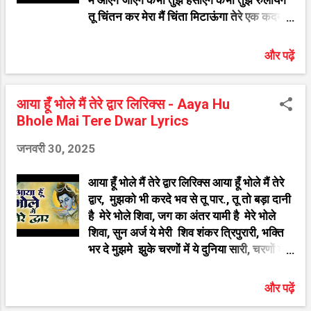
कृष्णाच्या गवळणी मराठी शिव जी के भजन गुरुदेव
तू चिंतन कर मेरा मैं चिंता मिटाऊंगा तेरे एक कदम
क...
पर मैं सौ कदम बढ़ाऊंगा दुनिया क्या कहती है इससे
तू ना डरना बस नेक नियत से तू हर एक करम करना
और पढ़ें
तू प्रेम बढ़ा मुझसे मैं प्रेम लुटाऊंगा तेरे एक कदम पर
मैं सौ कदम बढ़ाऊंगा तू सौंप दे सब मुझको इतना सा
कहना मान मेरी राह पे चलता चल हो जायेगा कल्याण
आया हूँ भोले मैं तेरे द्वार लिरिक्स - Aaya Hu
भजनो से कर मोहित अनमोल बनाऊंगा तेरे एक
Bhole Mai Tere Dwar Lyrics
कदम पर मैं सौ कदम बढ़ाऊंगा Shiv ji Ke
जनवरी 30, 2025
Bhakti Bhajan Song Song :- Tere Ek
Kadam Par Mai Sao Kadam
आया हूँ भोले मैं तेरे द्वार लिरिक्स आया हूँ भोले मैं तेरे
Badhaunga Singer:- Babli Sharma
द्वार, मुझको भी करदे भव से तू पार., तू तो बड़ा दानी
(Bhatinda) Lyrics :- Alok Gupta
है मेरे भोले शिवा, जग का अंतर यामी है मेरे भोले
"Mohit" ऐसे ही सुन्दर भजन आप निचे दी गयी
शिवा, सुन अर्ज ये मेरी शिव शंकर त्रिपुरारी, भक्ति
सूचि में देख सखते है गणेश जी के भजन विट्ठलाचे
भर दे मुझमे झुके चरणों में ये दुनिया सारी, चरणों की
अभंग मराठी राधा कृष्ण के भजन कृष्णाच्या गवळणी
धूल हु मैं तू ही मेरा स्वामी है मेरे भोले शिवा, जग का
मराठी शिव जी के भजन गुरुदेव के भजन माता रानी
अंतरयामी है मेरे भोले शिवा, प्राणो का पपीहा बस
के भजन दादाजी धुनिवाले के भजन साईं बाबा के
और पढ़ें
शिव जी का नाम पुकारे, कर न जरा जीवन बाबा
भजन देश भक्ति गीत राम जी के भजन फ़िल्मी तर्ज