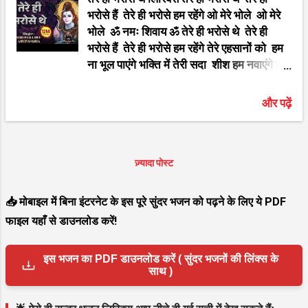
भरोसे हैं तेरे ही भरोसे हम रहेंगे ओ मेरे भोले ओ मेरे
Song Song :- Sunle Baba Mere Sari
भोले ॐ नमः शिवाय ॐ तेरे ही भरोसे थे तेरे ही
Duniya S...
भरोसे हैं तेरे ही भरोसे हम रहेंगे तेरे एहसानों को हम
ना भूल पाएंगे भक्ति में तेरी सदा शीश हम नवाएंगे हर
गम में साथ था बन के तू साया देखी है हरदम मैंने तेरी
महामाया तेरे ही भरोसे थे तेरे ही भरोसे हैं तेरे ही
और पढ़ें
भरोसे हम रहेंगे तू ही आस्था मेरी, मेरा विश्वास है मेरे
ह्रदय में भोले, तेरा ही वास है तूने ही मुझको अब
तक संभाला हर एक मुश्किल से तूने ही निकाला तेरे
ही भरोसे थे तेरे ही भरोसे हैं तेरे ही भरोसे हम रहेंगे
ज़्यादा पोस्ट
Shiv ji Ke Bhakti Bhajan Song Song
:- Tere Hi Bharose The Tere Hi
📥 मोबाइल में बिना इंटरनेट के इस पूरे सुंदर भजन को पढ़ने के लिए ये PDF
Bharose Hai Singer:- Nirupama Dey ,
फाइल यहाँ से डाउनलोड करें!
Arvind Ojha Lyrics :- Kafia ऐसे ही सुन्दर
भजन आप निचे दी गयी सूचि में देख सखते है गणेश
इस भजन का PDF डाउनलोड करें ( सुंदर भजनों की लिंक्स के
जी के भजन विट्ठलाचे अभंग मराठी राधा कृष्ण के
साथ )
भजन कृष्णाच्या गवळणी मराठी शिव जी के भजन
गुरुदेव के भजन मा...