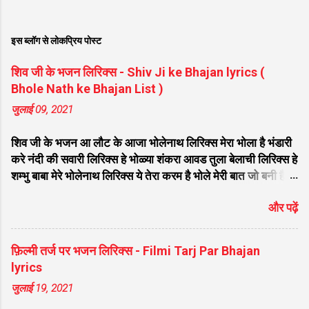
इस ब्लॉग से लोकप्रिय पोस्ट
शिव जी के भजन लिरिक्स - Shiv Ji ke Bhajan lyrics (
Bhole Nath ke Bhajan List )
जुलाई 09, 2021
शिव जी के भजन आ लौट के आजा भोलेनाथ लिरिक्स मेरा भोला है भंडारी
करे नंदी की सवारी लिरिक्स हे भोळ्या शंकरा आवड तुला बेलाची लिरिक्स हे
शम्भु बाबा मेरे भोलेनाथ लिरिक्स ये तेरा करम है भोले मेरी बात जो बनी है
लिरिक्स फरियाद मेरी सुनकर भोलेनाथ चले आना लिरिक्स सजा दो घर को
और पढ़ें
गुलशन सा मेरे भोलेनाथ आये है लिरिक्स नगर में जोगी आया भेद कोई
समझ ना पाया लिरिक्स शिवजी तेरे द्वार हम भी आयेंगे लिरिक्स सांसो की
माला पे सिमरु मै शिव का नाम लिरिक्स डम डम डमरू बजाना होगा भोले
फ़िल्मी तर्ज पर भजन लिरिक्स - Filmi Tarj Par Bhajan
मेरी कुटिया में आना होगा लिरिक्स मेरे भोले से भोले बाबा लिरिक्स भोलेनाथ
lyrics
का चेला लिरिक्स भोले चेला बना लेना लिरिक्स सिर पे विराजे गंगा की धार
जुलाई 19, 2021
लिरिक्स महादेवा - Mahadeva Hansraj Raghuwanshi लिरिक्स
मन मेरा मंदिर शिव मेरी पूजा लिरिक्स शिव शंकर को जिसने पूजा लिरिक्स