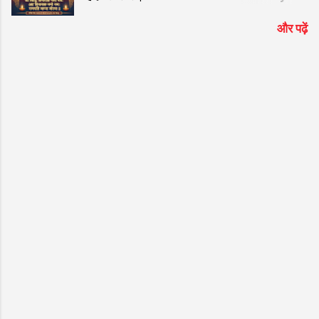
ॐ Gan GaNPaTaYe NaMo NaMah
और पढ़ें
ManTRa Lyrics | ॐ गं गणपतये नमो नमः मंत्र
हिंदी लिरिक्स | Suresh Wadkar New Bhajan
ॐ गं गणपतये नमो नमः मंत्र Lyrics: गणेश जी को
समर्पित यह विख्यात और हृदयस्पर्शी भजन भक्तों के
बीच अत्यंत लोकप्रिय है। यदि आप गूगल पर "ॐ गं
गणपतये नमो नमः मंत्र हिंदी लिरिक्स" या "ॐ Gan
GaNaPaTaYae NaMao NaMah ManTRa "
ढूंढ रहे हैं, तो आप बिल्कुल सही जगह आए हैं। प्रसिद्ध
गायक Suresh Wadkar की सुरीली आवाज और ""
की शानदार तर्ज पर सजे इस भजन को सुनने से मन को
असीम शांति मिलती है। नीचे इस सुपरहिट श्रेणी "गणेश
जी के भजन" के अंतर्गत आने वाले भजन के शुद्ध हिंदी
लिरिक्स दिए गए हैं ताकि आपको गायन में आसानी हो।
भजन मुख्य विवरण जानकारी (Bhajan Details)
भजन का नाम (Bhajan Name) ॐ गं गणपतये नमो
न...