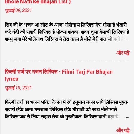
Bhole Nath ke Bhajan List )
जुलाई 09, 2021
शिव जी के भजन आ लौट के आजा भोलेनाथ लिरिक्स मेरा भोला है भंडारी
करे नंदी की सवारी लिरिक्स हे भोळ्या शंकरा आवड तुला बेलाची लिरिक्स हे
शम्भु बाबा मेरे भोलेनाथ लिरिक्स ये तेरा करम है भोले मेरी बात जो बनी है
लिरिक्स फरियाद मेरी सुनकर भोलेनाथ चले आना लिरिक्स सजा दो घर को
और पढ़ें
गुलशन सा मेरे भोलेनाथ आये है लिरिक्स नगर में जोगी आया भेद कोई
समझ ना पाया लिरिक्स शिवजी तेरे द्वार हम भी आयेंगे लिरिक्स सांसो की
माला पे सिमरु मै शिव का नाम लिरिक्स डम डम डमरू बजाना होगा भोले
फ़िल्मी तर्ज पर भजन लिरिक्स - Filmi Tarj Par Bhajan
मेरी कुटिया में आना होगा लिरिक्स मेरे भोले से भोले बाबा लिरिक्स भोलेनाथ
lyrics
का चेला लिरिक्स भोले चेला बना लेना लिरिक्स सिर पे विराजे गंगा की धार
जुलाई 19, 2021
लिरिक्स महादेवा - Mahadeva Hansraj Raghuwanshi लिरिक्स
मन मेरा मंदिर शिव मेरी पूजा लिरिक्स शिव शंकर को जिसने पूजा लिरिक्स
फ़िल्मी तर्ज पर भजन भक्ति के रंग में रंगे हनुमान नज़र आये लिरिक्स मूषक
ऐसा डमरू बजाया भोलेनाथ ने लिरिक्स शिव शंकर औघड दानी बम भोला
सवारी लेके आना गणराजा लिरिक्स लेके गौराजी को साथ भोले भाले
लिरिक्स शिव कैलाशों के वासी शंकर संकट हरना लि...
लिरिक्स जब से लिया सहारा तेरा ओ मुरलीवाले लिरिक्स दानी बड़ा ये
भोलेनाथ पूरी करे मन की मुराद लिरिक्स तू प्यार का सागर है लिरिक्स सात
और पढ़ें
समंदर लांघ के हनुमत लंका नगरी आ गए लिरिक्स वतन के सिवा कुछ ना