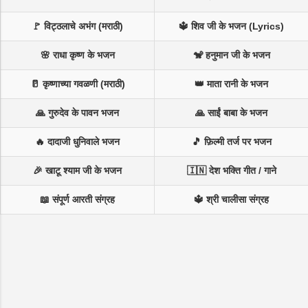
🚩 विट्ठलाचे अभंग (मराठी)
🔱 शिव जी के भजन (Lyrics)
🌸 राधा कृष्ण के भजन
🐒 हनुमान जी के भजन
🥛 कृष्णाच्या गवळणी (मराठी)
👑 माता रानी के भजन
🙏 गुरुदेव के पावन भजन
🙏 साईं बाबा के भजन
🔥 दादाजी धुनिवाले भजन
🎵 फ़िल्मी तर्ज पर भजन
🎉 खाटू श्याम जी के भजन
🇮🇳 देश भक्ति गीत / गाने
📖 संपूर्ण आरती संग्रह
🔱 श्री चालीसा संग्रह