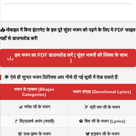
📥 मोबाइल में बिना इंटरनेट के इस पूरे सुंदर भजन को पढ़ने के लिए ये PDF फाइल
यहाँ से डाउनलोड करें!
इस भजन का PDF डाउनलोड करें ( सुंदर भजनों की लिंक्स के साथ
)
🌟 ऐसे ही सुन्दर भजन लिरिक्स आप नीचे दी गई सूची में देख सकते हैं:
भजन के प्रकार (Bhajan
भजन संग्रह (Devotional Lyrics)
Categories)
🪔 गणेश जी के भजन
🏹 श्री राम जी के भजन
🚩 विट्ठलाचे अभंग (मराठी)
🔱 शिव जी के भजन (Lyrics)
🌸 राधा कृष्ण के भजन
🐒 हनुमान जी के भजन