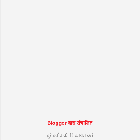
गायक Suresh Wadkar की सुरीली आवाज और ""
की शानदार तर्ज पर सजे इस भजन को सुनने से मन को
असीम शांति मिलती है। नीचे इस सुपरहिट श्रेणी "गणेश
जी के भजन" के अंतर्गत आने वाले भजन के शुद्ध हिंदी
लिरिक्स दिए गए हैं ताकि आपको गायन में आसानी हो।
भजन मुख्य विवरण जानकारी (Bhajan Details)
भजन का नाम (Bhajan Name) ॐ गं गणपतये नमो
न...
Blogger द्वारा संचालित
बुरे बर्ताव की शिकायत करें