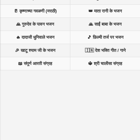
🥛 कृष्णाच्या गवळणी (मराठी)
👑 माता रानी के भजन
🙏 गुरुदेव के पावन भजन
🙏 साईं बाबा के भजन
🔥 दादाजी धुनिवाले भजन
🎵 फ़िल्मी तर्ज पर भजन
🎉 खाटू श्याम जी के भजन
🇮🇳 देश भक्ति गीत / गाने
📖 संपूर्ण आरती संग्रह
🔱 श्री चालीसा संग्रह