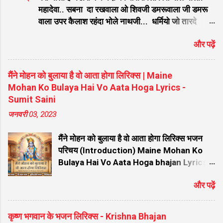
ढूंढ रहे हैं, तो आप बिल्कुल सही जगह आए हैं। प्रसिद्ध
महादेवा.. सबना दा रखवाला ओ शिवजी डमरूवाला जी डमरू
गायक कन्हैया मित्तल की सुरीली आवाज और की
वाला उपर कैलाश रहंदा भोले नाथजी... धर्मियो जो तारदे
शानदार तर्ज पर सजे इस भजन को सुनने से मन को
शिवजी पापिया जो मारदा जी पापिया जो मारदा बड़ा ही दयाल
असीम शांति मिलती है। नीचे इस सुपरहिट श्रेणी "खाटू
और पढ़ें
मेरा भोले अमली ॐ नमः शिवाय शम्भु ॐ नमः शिवाय ॐ नमः
श्याम भजन " के अंतर्गत आने वाले भजन के शुद्ध हिंदी
शिवाय शम्भु ॐ नमः शिवाय महादेव तेरा डमरू डम डम, डम डम
लिरिक्स दिए गए हैं ताकि आपको गायन में आसानी हो।
बजतो जाये रे हो महादेवा... ॐ नमः शिवाय शम्भु सर से तेरी
भजन मुख्य विवरण जानकारी (Bhajan Details) ...
मैंने मोहन को बुलाया है वो आता होगा लिरिक्स | Maine
बेहती गंगा काम मेरा हो जाता चंगा नाम तेरा जब लेता ता ता ता
Mohan Ko Bulaya Hai Vo Aata Hoga Lyrics -
महादेवा... मां पियादे घरे ओ गोरा महला च रहन्दी जी महला च
Sumit Saini
रेहन्दी विच सम्साना राहंदा भोले नाथ जी कालेया कुंडला वाला
जनवरी 03, 2023
मेरा भोले बाबा किधर कैलाश तेरा डेरा ओ जी... सर पे तेरे ओं
गंगा मैया विराजे मुकुट पे चंदा मामा ओं जी ॐ नमः शिवाय
मैंने मोहन को बुलाया है वो आता होगा लिरिक्स भजन
शम्भु ॐ नमः शिवाय भंग जे पिन्दा ओं शिवजी धुनी रमान्दा जी
परिचय (Introduction) Maine Mohan Ko
धुनी रमान्दा बड़ा ही तपारी मेरा भोले अमली मेरा भोला है भंडारी
Bulaya Hai Vo Aata Hoga bhajan Lyrics:
करता नंदी की सवारी...
भगवान श्री कृष्ण के प्रति अटूट विश्वास और भक्ति से
और पढ़ें
भरा यह भजन भक्तों के बीच बेहद लोकप्रिय है। इस
सुंदर भजन को सुप्रसिद्ध गायक सुमित सैनी (Sumit
Saini) जी ने अपनी मधुर आवाज में गाया है। इस भजन
कृष्ण भगवान के भजन लिरिक्स - Krishna Bhajan
में एक भक्त की अपने आराध्य कन्हैया के प्रति प्रतीक्षा