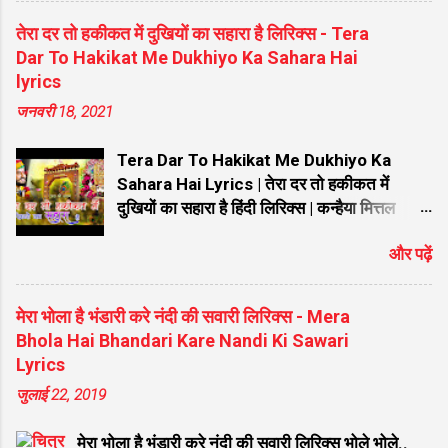
चंद्रभागेच्यातीरी उभा मंदिरी तो पहा विटेवरी लिरिक्स माझे माहेर पंढरी
तेरा दर तो हकीकत में दुखियों का सहारा है लिरिक्स - Tera
मराठी लिरिक्स एकतारी संगे एक रूप झालो लिरिक्स विठुमाऊली तू माऊली
Dar To Hakikat Me Dukhiyo Ka Sahara Hai
जगाची लिरिक्स मागतो मी पांडुरंगा फक्त एक दान लिरिक्स नाही रे नाही
lyrics
कुणाचे कोणी लिरिक्स मी तुझ्यासाठी जिवण जाळीले रे बाळा तुन नाही पानी
जनवरी 18, 2021
पाजिले लिरिक्स आता तरी देवा मला पावशील का लिरिक लिरिक्स सुंदर ते
ध्यान उभे विटेवरी लिरिक्स हेंचि दान देगा देवा लिरिक्स वाचे विठ्ठल गाईन
Tera Dar To Hakikat Me Dukhiyo Ka
लिरिक्स वि...
Sahara Hai Lyrics | तेरा दर तो हकीकत में
दुखियों का सहारा है हिंदी लिरिक्स | कन्हैया मित्तल
New Bhajan Tera Dar To Hakikat Me
और पढ़ें
Dukhiyo Ka Sahara Hai Lyrics | तेरा दर तो
हकीकत में दुखियों का सहारा है हिंदी लिरिक्स | कन्हैया
मित्तल New Bhajan तेरा दर तो हकीकत में दुखियों
मेरा भोला है भंडारी करे नंदी की सवारी लिरिक्स - Mera
का सहारा है Lyrics: खाटू श्याम जी को समर्पित यह
Bhola Hai Bhandari Kare Nandi Ki Sawari
विख्यात और हृदयस्पर्शी भजन भक्तों के बीच अत्यंत
Lyrics
लोकप्रिय है। यदि आप गूगल पर "तेरा दर तो हकीकत
जुलाई 22, 2019
में दुखियों का सहारा है हिंदी लिरिक्स" या "Tera Dar
To Hakikat Me Dukhiyo Ka Sahara Hai "
मेरा भोला है भंडारी करे नंदी की सवारी लिरिक्स भोले भोले..