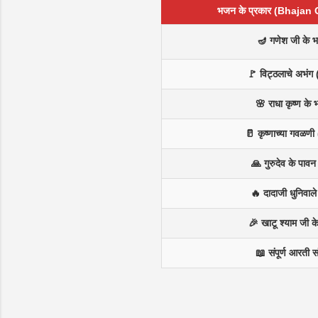
भजन के प्रकार (Bhajan
🪔 गणेश जी के 
🚩 विट्ठलाचे अभंग 
🌸 राधा कृष्ण के
🥛 कृष्णाच्या गवळणी 
🙏 गुरुदेव के पाव
🔥 दादाजी धुनिवाल
🎉 खाटू श्याम जी 
📖 संपूर्ण आरती स