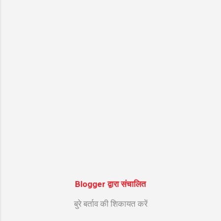
गायक Suresh Wadkar की सुरीली आवाज और ""
की शानदार तर्ज पर सजे इस भजन को सुनने से मन को
असीम शांति मिलती है। नीचे इस सुपरहिट श्रेणी "गणेश
जी के भजन" के अंतर्गत आने वाले भजन के शुद्ध हिंदी
लिरिक्स दिए गए हैं ताकि आपको गायन में आसानी हो।
भजन मुख्य विवरण जानकारी (Bhajan Details)
भजन का नाम (Bhajan Name) ॐ गं गणपतये नमो
न...
Blogger द्वारा संचालित
बुरे बर्ताव की शिकायत करें