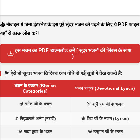
📥 मोबाइल में बिना इंटरनेट के इस पूरे सुंदर भजन को पढ़ने के लिए ये PDF फाइल
यहाँ से डाउनलोड करें!
इस भजन का PDF डाउनलोड करें ( सुंदर भजनों की लिंक्स के साथ
)
🌟 ऐसे ही सुन्दर भजन लिरिक्स आप नीचे दी गई सूची में देख सकते हैं:
भजन के प्रकार (Bhajan
भजन संग्रह (Devotional Lyrics)
Categories)
🪔 गणेश जी के भजन
🏹 श्री राम जी के भजन
🚩 विट्ठलाचे अभंग (मराठी)
🔱 शिव जी के भजन (Lyrics)
🌸 राधा कृष्ण के भजन
🐒 हनुमान जी के भजन