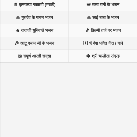
🥛 कृष्णाच्या गवळणी (मराठी)
👑 माता रानी के भजन
🙏 गुरुदेव के पावन भजन
🙏 साईं बाबा के भजन
🔥 दादाजी धुनिवाले भजन
🎵 फ़िल्मी तर्ज पर भजन
🎉 खाटू श्याम जी के भजन
🇮🇳 देश भक्ति गीत / गाने
📖 संपूर्ण आरती संग्रह
🔱 श्री चालीसा संग्रह