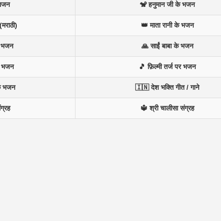
 भजन
🐒 हनुमान जी के भजन
(मराठी)
👑 माता रानी के भजन
न भजन
🙏 साईं बाबा के भजन
े भजन
🎵 फ़िल्मी तर्ज पर भजन
के भजन
🇮🇳 देश भक्ति गीत / गाने
ंग्रह
🔱 श्री चालीसा संग्रह