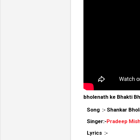
bholenath ke Bhakti B
Song :- Shankar Bho
Singer:-
Pradeep Mishr
Lyrics :-