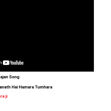
hajan Song
lanath Hai Hamara Tumhara
a ji