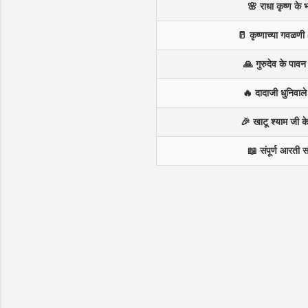
🌸 राधा कृष्ण के
🥛 कृष्णाच्या गवळणी 
🙏 गुरुदेव के पाव
🔥 दादाजी धुनिवाल
🎉 खाटू श्याम जी 
📖 संपूर्ण आरती स