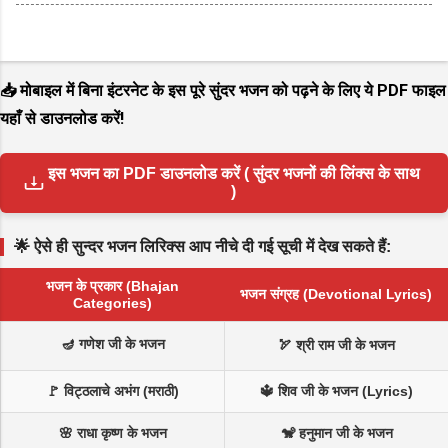
📥 मोबाइल में बिना इंटरनेट के इस पूरे सुंदर भजन को पढ़ने के लिए ये PDF फाइल
यहाँ से डाउनलोड करें!
इस भजन का PDF डाउनलोड करें ( सुंदर भजनों की लिंक्स के साथ
)
🌟 ऐसे ही सुन्दर भजन लिरिक्स आप नीचे दी गई सूची में देख सकते हैं:
भजन के प्रकार (Bhajan
भजन संग्रह (Devotional Lyrics)
Categories)
🪔 गणेश जी के भजन
🏹 श्री राम जी के भजन
🚩 विट्ठलाचे अभंग (मराठी)
🔱 शिव जी के भजन (Lyrics)
🌸 राधा कृष्ण के भजन
🐒 हनुमान जी के भजन