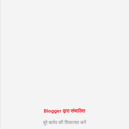
गायक Suresh Wadkar की सुरीली आवाज और ""
की शानदार तर्ज पर सजे इस भजन को सुनने से मन को
असीम शांति मिलती है। नीचे इस सुपरहिट श्रेणी "गणेश
जी के भजन" के अंतर्गत आने वाले भजन के शुद्ध हिंदी
लिरिक्स दिए गए हैं ताकि आपको गायन में आसानी हो।
भजन मुख्य विवरण जानकारी (Bhajan Details)
भजन का नाम (Bhajan Name) ॐ गं गणपतये नमो
न...
Blogger द्वारा संचालित
बुरे बर्ताव की शिकायत करें