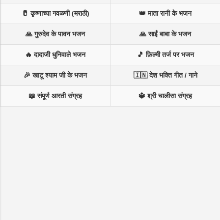
🥛 कृष्णाच्या गवळणी (मराठी)
👑 माता रानी के भजन
🙏 गुरुदेव के पावन भजन
🙏 साईं बाबा के भजन
🔥 दादाजी धुनिवाले भजन
🎵 फ़िल्मी तर्ज पर भजन
🎉 खाटू श्याम जी के भजन
🇮🇳 देश भक्ति गीत / गाने
📖 संपूर्ण आरती संग्रह
🔱 श्री चालीसा संग्रह