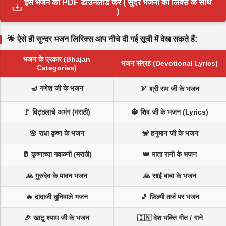
इस भजन का PDF डाउनलोड करें ( सुंदर भजनों की लिंक्स के साथ
)
🌟 ऐसे ही सुन्दर भजन लिरिक्स आप नीचे दी गई सूची में देख सकते हैं:
भजन के प्रकार (Bhajan
भजन संग्रह (Devotional Lyrics)
Categories)
🪔 गणेश जी के भजन
🏹 श्री राम जी के भजन
🚩 विट्ठलाचे अभंग (मराठी)
🔱 शिव जी के भजन (Lyrics)
🌸 राधा कृष्ण के भजन
🐒 हनुमान जी के भजन
🥛 कृष्णाच्या गवळणी (मराठी)
👑 माता रानी के भजन
🙏 गुरुदेव के पावन भजन
🙏 साईं बाबा के भजन
🔥 दादाजी धुनिवाले भजन
🎵 फ़िल्मी तर्ज पर भजन
🎉 खाटू श्याम जी के भजन
🇮🇳 देश भक्ति गीत / गाने