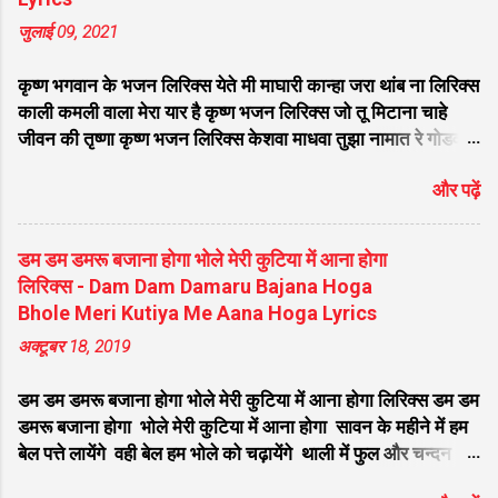
तेरी बेहती गंगा काम मेरा हो जाता चंगा नाम तेरा जब
जुलाई 09, 2021
लेता ता ता ता महादेवा... मां पियादे घरे ओ गोरा महला
च रहन्दी जी महला च रेहन्दी विच सम्साना राहंदा भोले
कृष्ण भगवान के भजन लिरिक्स येते मी माघारी कान्हा जरा थांब ना लिरिक्स
नाथ जी कालेया कुंडला वाला मेरा भोले बाबा किधर
काली कमली वाला मेरा यार है कृष्ण भजन लिरिक्स जो तू मिटाना चाहे
कैलाश तेरा डेरा ओ जी... सर पे तेरे ओं गंगा मैया
जीवन की तृष्णा कृष्ण भजन लिरिक्स केशवा माधवा तुझा नामात रे गोडवा
विराजे मुकुट पे चंदा मामा ओं जी ॐ नमः शिवाय शम्भु
भजन लिरिक्स छोटी छोटी गैया छोटे छोटे ग्वाल लिरिक्स मेरा आपकी कृपा
ॐ नमः शिवाय भंग जे पिन्दा ओं शिवजी धुनी रमान्दा
और पढ़ें
से सब काम हो रहा है भजन लिरिक्स दिल में तू श्याम नाम की जरा ज्योति
जी धुनी रमान्दा बड़ा ही तपारी मेरा भोले अमली मेरा
जला के देख लिरिक्स मनिहारी का भेस बनाया श्याम चूड़ी बेचने आया
भोला है भंडारी करता नंदी की सवारी...
लिरिक्स श्याम सवेरे देखु तुझको कितना सुंदर रूप है लिरिक्स लागी लगन
डम डम डमरू बजाना होगा भोले मेरी कुटिया में आना होगा
मत तोडना भजन लिरिक्स अरे द्वारपालो कन्हैया से कहदो दर पे सुदामा
लिरिक्स - Dam Dam Damaru Bajana Hoga
ककरीब आ गया है लिरिक्स मुरली वाले मुरली बजा कृष्ण भजन लिरिक्स
Bhole Meri Kutiya Me Aana Hoga Lyrics
जरा धीरे से बजाना बंसी बजाने वाले कृष्ण भजन लिरिक्स सांवली सूरत पे
अक्टूबर 18, 2019
मोहन दिल दीवाना हो गया लिरिक्स वो मुरली याद आती है सुन कान्हा सुन
भजन लिरिक्स घर घर में बस रहा है मेरा श्याम खाटू वाला भजन लिरिक्स
डम डम डमरू बजाना होगा भोले मेरी कुटिया में आना होगा लिरिक्स डम डम
बिगड़ी किस्मत को जगा दे ऐसा मेरा श्याम है लिरिक्स कौन कहता है
डमरू बजाना होगा भोले मेरी कुटिया में आना होगा सावन के महीने में हम
भगव...
बेल पत्ते लायेंगे वही बेल हम भोले को चढ़ायेंगे थाली में फुल और चन्दन
होगा भोले मेरी कुटिया में आना होगा डम डम डमरू बजाना होगा भोले मेरी