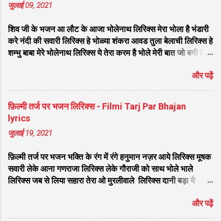
जुलाई 09, 2021
शिव जी के भजन आ लौट के आजा भोलेनाथ लिरिक्स मेरा भोला है भंडारी
करे नंदी की सवारी लिरिक्स हे भोळ्या शंकरा आवड तुला बेलाची लिरिक्स हे
शम्भु बाबा मेरे भोलेनाथ लिरिक्स ये तेरा करम है भोले मेरी बात जो बनी है
लिरिक्स फरियाद मेरी सुनकर भोलेनाथ चले आना लिरिक्स सजा दो घर को
और पढ़ें
गुलशन सा मेरे भोलेनाथ आये है लिरिक्स नगर में जोगी आया भेद कोई
समझ ना पाया लिरिक्स शिवजी तेरे द्वार हम भी आयेंगे लिरिक्स सांसो की
माला पे सिमरु मै शिव का नाम लिरिक्स डम डम डमरू बजाना होगा भोले
फ़िल्मी तर्ज पर भजन लिरिक्स - Filmi Tarj Par Bhajan
मेरी कुटिया में आना होगा लिरिक्स मेरे भोले से भोले बाबा लिरिक्स भोलेनाथ
lyrics
का चेला लिरिक्स भोले चेला बना लेना लिरिक्स सिर पे विराजे गंगा की धार
जुलाई 19, 2021
लिरिक्स महादेवा - Mahadeva Hansraj Raghuwanshi लिरिक्स
मन मेरा मंदिर शिव मेरी पूजा लिरिक्स शिव शंकर को जिसने पूजा लिरिक्स
फ़िल्मी तर्ज पर भजन भक्ति के रंग में रंगे हनुमान नज़र आये लिरिक्स मूषक
ऐसा डमरू बजाया भोलेनाथ ने लिरिक्स शिव शंकर औघड दानी बम भोला
सवारी लेके आना गणराजा लिरिक्स लेके गौराजी को साथ भोले भाले
लिरिक्स शिव कैलाशों के वासी शंकर संकट हरना लि...
लिरिक्स जब से लिया सहारा तेरा ओ मुरलीवाले लिरिक्स दानी बड़ा ये
भोलेनाथ पूरी करे मन की मुराद लिरिक्स तू प्यार का सागर है लिरिक्स सात
और पढ़ें
समंदर लांघ के हनुमत लंका नगरी आ गए लिरिक्स वतन के सिवा कुछ ना
चाहत करेंगे लिरिक्स मेरे साँवरे तेरे बिन जी ना लग लिरिक्स मिला दो अरे