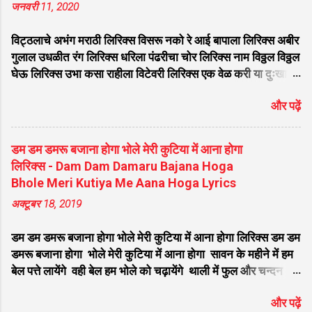
जनवरी 11, 2020
लेता ता ता ता महादेवा... मां पियादे घरे ओ गोरा महला
च रहन्दी जी महला च रेहन्दी विच सम्साना राहंदा भोले
विट्ठलाचे अभंग मराठी लिरिक्स विसरू नको रे आई बापाला लिरिक्स अबीर
नाथ जी कालेया कुंडला वाला मेरा भोले बाबा किधर
गुलाल उधळीत रंग लिरिक्स धरिला पंढरीचा चोर लिरिक्स नाम विठ्ठल विठ्ठल
कैलाश तेरा डेरा ओ जी... सर पे तेरे ओं गंगा मैया
घेऊ लिरिक्स उभा कसा राहीला विटेवरी लिरिक्स एक वेळ करी या दुःखा
विराजे मुकुट पे चंदा मामा ओं जी ॐ नमः शिवाय शम्भु
वेगळे लिरिक्स ज्या सुखा कारणे देव वेडावला लिरिक्स भक्ती वाचून मुक्तीची
ॐ नमः शिवाय भंग जे पिन्दा ओं शिवजी धुनी रमान्दा
और पढ़ें
मज जडली रे व्याधी लिरिक्स विठ्ठलाच्या पायी वीट झाली भाग्यवंत लिरिक्स
जी धुनी रमान्दा बड़ा ही तपारी मेरा भोले अमली मेरा
मनी नाही भाव म्हणे देवा मला पाव लिरिक्स विठ्ठल विठ्ठल लिरिक्स
भोला है भंडारी करता नंदी की सवारी...
चंद्रभागेच्यातीरी उभा मंदिरी तो पहा विटेवरी लिरिक्स माझे माहेर पंढरी
डम डम डमरू बजाना होगा भोले मेरी कुटिया में आना होगा
मराठी लिरिक्स एकतारी संगे एक रूप झालो लिरिक्स विठुमाऊली तू माऊली
लिरिक्स - Dam Dam Damaru Bajana Hoga
जगाची लिरिक्स मागतो मी पांडुरंगा फक्त एक दान लिरिक्स नाही रे नाही
Bhole Meri Kutiya Me Aana Hoga Lyrics
कुणाचे कोणी लिरिक्स मी तुझ्यासाठी जिवण जाळीले रे बाळा तुन नाही पानी
अक्टूबर 18, 2019
पाजिले लिरिक्स आता तरी देवा मला पावशील का लिरिक लिरिक्स सुंदर ते
ध्यान उभे विटेवरी लिरिक्स हेंचि दान देगा देवा लिरिक्स वाचे विठ्ठल गाईन
डम डम डमरू बजाना होगा भोले मेरी कुटिया में आना होगा लिरिक्स डम डम
लिरिक्स वि...
डमरू बजाना होगा भोले मेरी कुटिया में आना होगा सावन के महीने में हम
बेल पत्ते लायेंगे वही बेल हम भोले को चढ़ायेंगे थाली में फुल और चन्दन
होगा भोले मेरी कुटिया में आना होगा डम डम डमरू बजाना होगा भोले मेरी
और पढ़ें
कुटिया में आना होगा सावन के महीने में हम गंगा जल लायेंगे वही गंगाजल