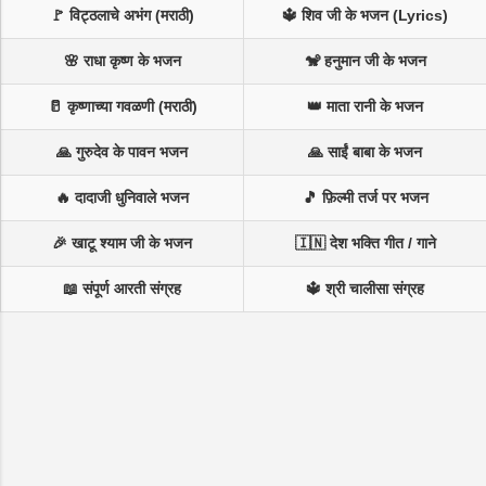
🚩 विट्ठलाचे अभंग (मराठी)
🔱 शिव जी के भजन (Lyrics)
🌸 राधा कृष्ण के भजन
🐒 हनुमान जी के भजन
🥛 कृष्णाच्या गवळणी (मराठी)
👑 माता रानी के भजन
🙏 गुरुदेव के पावन भजन
🙏 साईं बाबा के भजन
🔥 दादाजी धुनिवाले भजन
🎵 फ़िल्मी तर्ज पर भजन
🎉 खाटू श्याम जी के भजन
🇮🇳 देश भक्ति गीत / गाने
📖 संपूर्ण आरती संग्रह
🔱 श्री चालीसा संग्रह