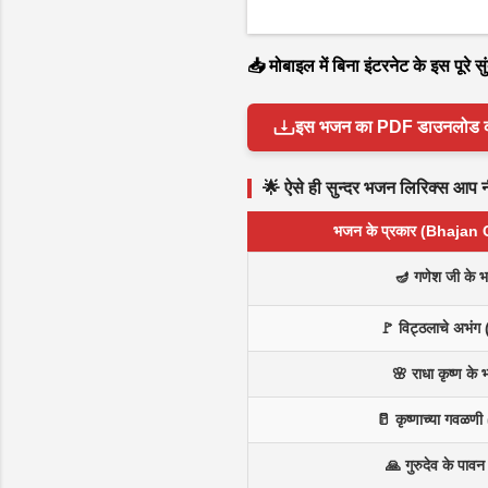
📥 मोबाइल में बिना इंटरनेट के इस पूरे
इस भजन का PDF डाउनलोड करें 
🌟 ऐसे ही सुन्दर भजन लिरिक्स आप नीच
भजन के प्रकार (Bhajan
🪔 गणेश जी के 
🚩 विट्ठलाचे अभंग 
🌸 राधा कृष्ण के
🥛 कृष्णाच्या गवळणी 
🙏 गुरुदेव के पाव