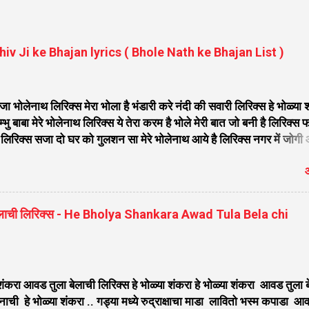
 Shiv Ji ke Bhajan lyrics ( Bhole Nath ke Bhajan List )
ोलेनाथ लिरिक्स मेरा भोला है भंडारी करे नंदी की सवारी लिरिक्स हे भोळ्या 
भु बाबा मेरे भोलेनाथ लिरिक्स ये तेरा करम है भोले मेरी बात जो बनी है लिरिक्स 
िरिक्स सजा दो घर को गुलशन सा मेरे भोलेनाथ आये है लिरिक्स नगर में जोगी
िवजी तेरे द्वार हम भी आयेंगे लिरिक्स सांसो की माला पे सिमरु मै शिव का नाम
औ
 भोले मेरी कुटिया में आना होगा लिरिक्स मेरे भोले से भोले बाबा लिरिक्स भोले
ेना लिरिक्स सिर पे विराजे गंगा की धार लिरिक्स महादेवा - Mahadeva Hans
 मंदिर शिव मेरी पूजा लिरिक्स शिव शंकर को जिसने पूजा लिरिक्स ऐसा डमरू
ा बेलाची लिरिक्स - He Bholya Shankara Awad Tula Bela chi
 औघड दानी बम भोला लिरिक्स शिव कैलाशों के वासी शंकर संकट हरना लि...
 शंकरा आवड तुला बेलाची लिरिक्स हे भोळ्या शंकरा हे भोळ्या शंकरा आवड तुला 
ानाची हे भोळ्या शंकरा .. गड्या मध्ये रुद्राक्षाचा माडा लावितो भस्म कपाडा आ