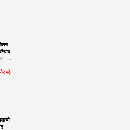
शंकरा
फरियाद
 आया
र पढ़ें
नाथ का
raj
 बजाया
बेलाची
वड