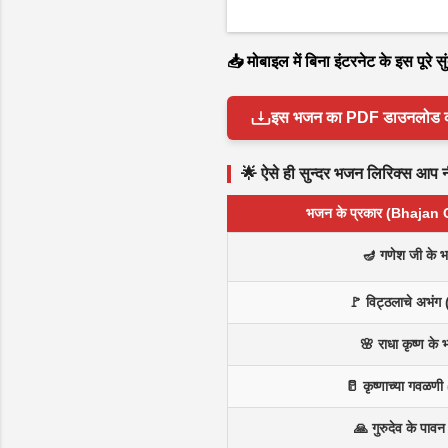
📥 मोबाइल में बिना इंटरनेट के इस पूरे
इस भजन का PDF डाउनलोड करें 
🌟 ऐसे ही सुन्दर भजन लिरिक्स आप नीच
भजन के प्रकार (Bhajan
🪔 गणेश जी के 
🚩 विट्ठलाचे अभंग 
🌸 राधा कृष्ण के
🥛 कृष्णाच्या गवळणी 
🙏 गुरुदेव के पाव