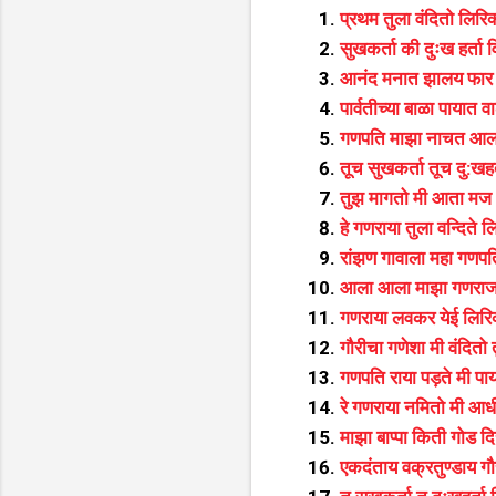
प्रथम तुला वंदितो लिरिक
सुखकर्ता की दुःख हर्ता
आनंद मनात झालय फार ग
पार्वतीच्या बाळा पायात व
गणपति माझा नाचत आला
तूच सुखकर्ता तूच दु:खहर
तुझ मागतो मी आता मज ध
हे गणराया तुला वन्दिते ल
रांझण गावाला महा गणपति
आला आला माझा गणराज
गणराया लवकर येई लिरि
गौरीचा गणेशा मी वंदितो त
गणपति राया पड़ते मी पाय
रे गणराया नमितो मी आधी
माझा बाप्पा किती गोड द
एकदंताय वक्रतुण्डाय ग