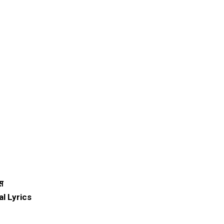
्स
l Lyrics