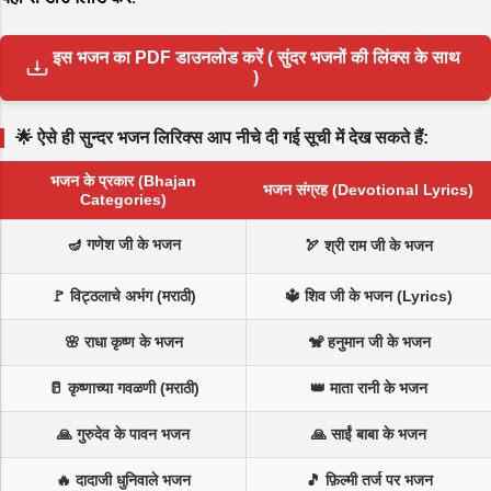
इस भजन का PDF डाउनलोड करें ( सुंदर भजनों की लिंक्स के साथ
)
🌟 ऐसे ही सुन्दर भजन लिरिक्स आप नीचे दी गई सूची में देख सकते हैं:
भजन के प्रकार (Bhajan
भजन संग्रह (Devotional Lyrics)
Categories)
🪔 गणेश जी के भजन
🏹 श्री राम जी के भजन
🚩 विट्ठलाचे अभंग (मराठी)
🔱 शिव जी के भजन (Lyrics)
🌸 राधा कृष्ण के भजन
🐒 हनुमान जी के भजन
🥛 कृष्णाच्या गवळणी (मराठी)
👑 माता रानी के भजन
🙏 गुरुदेव के पावन भजन
🙏 साईं बाबा के भजन
🔥 दादाजी धुनिवाले भजन
🎵 फ़िल्मी तर्ज पर भजन