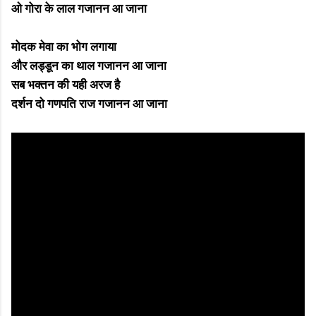
ओ गोरा के लाल गजानन आ जाना
मोदक मेवा का भोग लगाया
और लड्डून का थाल गजानन आ जाना
सब भक्तन की यही अरज है
दर्शन दो गणपति राज गजानन आ जाना