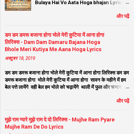
Bulaya Hai Vo Aata Hoga bhajan Lyrics:
भगवान श्री कृष्ण के प्रति अटूट विश्वास और भक्ति से
और पढ़ें
भरा यह भजन भक्तों के बीच बेहद लोकप्रिय है। इस
सुंदर भजन को सुप्रसिद्ध गायक सुमित सैनी (Sumit
Saini) जी ने अपनी मधुर आवाज में गाया है। इस भजन
डम डम डमरू बजाना होगा भोले मेरी कुटिया में आना होगा
में एक भक्त की अपने आराध्य कन्हैया के प्रति प्रतीक्षा
लिरिक्स - Dam Dam Damaru Bajana Hoga
और उनके आने का गहरा विश्वास झलकता है। कव्वाली
Bhole Meri Kutiya Me Aana Hoga Lyrics
और गज़ल की खूबसूरत तर्ज पर आधारित यह भजन
अक्टूबर 18, 2019
सीधे दिल को छू जाता है। यदि आप भी इस
प्रसिद्ध कृष्ण भजन के बोल खोज रहे हैं, तो इस पोस्ट में
डम डम डमरू बजाना होगा भोले मेरी कुटिया में आना होगा लिरिक्स डम डम
आपको मैंने मोहन को बुलाया है वो आता होगा लिरिक्स
डमरू बजाना होगा भोले मेरी कुटिया में आना होगा सावन के महीने में हम
हिंदी और इंग्लिश (Hindi/English) दोनों भाषाओं में
बेल पत्ते लायेंगे वही बेल हम भोले को चढ़ायेंगे थाली में फुल और चन्दन
मिलेंगे। 🎵 भजन विवरण (Song Details) 🎵 श्रेणी
होगा भोले मेरी कुटिया में आना होगा डम डम डमरू बजाना होगा भोले मेरी
विवरण भजन का नाम मैंने मोहन को बुलाया है वो आता
और पढ़ें
कुटिया में आना होगा सावन के महीने में हम गंगा जल लायेंगे वही गंगाजल
होगा लिरिक्स (Maine Mohan Ko Bulaya Hai
हम भोले को चढ़ायेंगे फिर तो भजन और किर्तन होगा भोले मेरी कुटिया में
Lyrics) मुख्य गायक सुमित सैनी (Sumit Saini) -
आना होगा डम डम डमरू बजाना होगा भोले मेरी कुटिया में आना होगा
प्रसिद्ध कृष्ण भजन गायक भजन के लेखक पारंपरिक /
मुझे राम प्यारे मुझे राम दे दो लिरिक्स - Mujhe Ram Pyare
सावन के महीने में हम गंगा रेत लायेंगे वही गंगा रेत हम शिवलिंग बनायेगे
पारंपरिक सूफियाना रचना (Maine Mohan Ko
Mujhe Ram De Do Lyrics
फिर तो भोले का अभिनन्दन होगा भोले मेरी कुटिया में आना होगा डम डम
Bulaya Hai O...