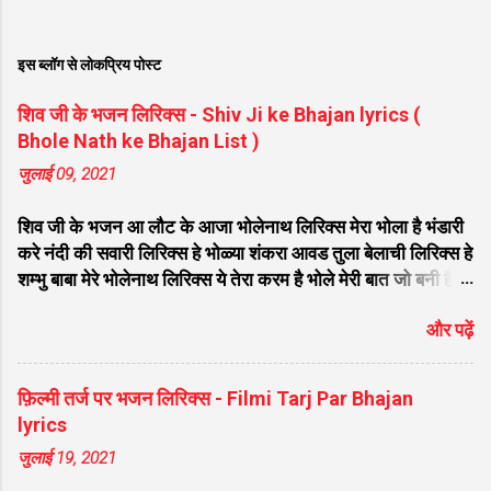
इस ब्लॉग से लोकप्रिय पोस्ट
शिव जी के भजन लिरिक्स - Shiv Ji ke Bhajan lyrics (
Bhole Nath ke Bhajan List )
जुलाई 09, 2021
शिव जी के भजन आ लौट के आजा भोलेनाथ लिरिक्स मेरा भोला है भंडारी
करे नंदी की सवारी लिरिक्स हे भोळ्या शंकरा आवड तुला बेलाची लिरिक्स हे
शम्भु बाबा मेरे भोलेनाथ लिरिक्स ये तेरा करम है भोले मेरी बात जो बनी है
लिरिक्स फरियाद मेरी सुनकर भोलेनाथ चले आना लिरिक्स सजा दो घर को
और पढ़ें
गुलशन सा मेरे भोलेनाथ आये है लिरिक्स नगर में जोगी आया भेद कोई
समझ ना पाया लिरिक्स शिवजी तेरे द्वार हम भी आयेंगे लिरिक्स सांसो की
माला पे सिमरु मै शिव का नाम लिरिक्स डम डम डमरू बजाना होगा भोले
फ़िल्मी तर्ज पर भजन लिरिक्स - Filmi Tarj Par Bhajan
मेरी कुटिया में आना होगा लिरिक्स मेरे भोले से भोले बाबा लिरिक्स भोलेनाथ
lyrics
का चेला लिरिक्स भोले चेला बना लेना लिरिक्स सिर पे विराजे गंगा की धार
जुलाई 19, 2021
लिरिक्स महादेवा - Mahadeva Hansraj Raghuwanshi लिरिक्स
मन मेरा मंदिर शिव मेरी पूजा लिरिक्स शिव शंकर को जिसने पूजा लिरिक्स