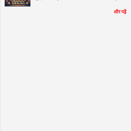
ॐ Gan GaNPaTaYe NaMo NaMah
और पढ़ें
ManTRa Lyrics | ॐ गं गणपतये नमो नमः मंत्र
हिंदी लिरिक्स | Suresh Wadkar New Bhajan
ॐ गं गणपतये नमो नमः मंत्र Lyrics: गणेश जी को
समर्पित यह विख्यात और हृदयस्पर्शी भजन भक्तों के
बीच अत्यंत लोकप्रिय है। यदि आप गूगल पर "ॐ गं
गणपतये नमो नमः मंत्र हिंदी लिरिक्स" या "ॐ Gan
GaNaPaTaYae NaMao NaMah ManTRa "
ढूंढ रहे हैं, तो आप बिल्कुल सही जगह आए हैं। प्रसिद्ध
गायक Suresh Wadkar की सुरीली आवाज और ""
की शानदार तर्ज पर सजे इस भजन को सुनने से मन को
असीम शांति मिलती है। नीचे इस सुपरहिट श्रेणी "गणेश
जी के भजन" के अंतर्गत आने वाले भजन के शुद्ध हिंदी
लिरिक्स दिए गए हैं ताकि आपको गायन में आसानी हो।
भजन मुख्य विवरण जानकारी (Bhajan Details)
भजन का नाम (Bhajan Name) ॐ गं गणपतये नमो
न...