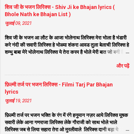
शिव जी के भजन लिरिक्स - Shiv Ji ke Bhajan lyrics (
Bhole Nath ke Bhajan List )
जुलाई 09, 2021
शिव जी के भजन आ लौट के आजा भोलेनाथ लिरिक्स मेरा भोला है भंडारी
करे नंदी की सवारी लिरिक्स हे भोळ्या शंकरा आवड तुला बेलाची लिरिक्स हे
शम्भु बाबा मेरे भोलेनाथ लिरिक्स ये तेरा करम है भोले मेरी बात जो बनी है
लिरिक्स फरियाद मेरी सुनकर भोलेनाथ चले आना लिरिक्स सजा दो घर को
और पढ़ें
गुलशन सा मेरे भोलेनाथ आये है लिरिक्स नगर में जोगी आया भेद कोई
समझ ना पाया लिरिक्स शिवजी तेरे द्वार हम भी आयेंगे लिरिक्स सांसो की
माला पे सिमरु मै शिव का नाम लिरिक्स डम डम डमरू बजाना होगा भोले
फ़िल्मी तर्ज पर भजन लिरिक्स - Filmi Tarj Par Bhajan
मेरी कुटिया में आना होगा लिरिक्स मेरे भोले से भोले बाबा लिरिक्स भोलेनाथ
lyrics
का चेला लिरिक्स भोले चेला बना लेना लिरिक्स सिर पे विराजे गंगा की धार
जुलाई 19, 2021
लिरिक्स महादेवा - Mahadeva Hansraj Raghuwanshi लिरिक्स
मन मेरा मंदिर शिव मेरी पूजा लिरिक्स शिव शंकर को जिसने पूजा लिरिक्स
फ़िल्मी तर्ज पर भजन भक्ति के रंग में रंगे हनुमान नज़र आये लिरिक्स मूषक
ऐसा डमरू बजाया भोलेनाथ ने लिरिक्स शिव शंकर औघड दानी बम भोला
सवारी लेके आना गणराजा लिरिक्स लेके गौराजी को साथ भोले भाले
लिरिक्स शिव कैलाशों के वासी शंकर संकट हरना लि...
लिरिक्स जब से लिया सहारा तेरा ओ मुरलीवाले लिरिक्स दानी बड़ा ये