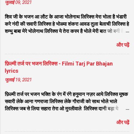
जुलाई 09, 2021
शिव जी के भजन आ लौट के आजा भोलेनाथ लिरिक्स मेरा भोला है भंडारी
करे नंदी की सवारी लिरिक्स हे भोळ्या शंकरा आवड तुला बेलाची लिरिक्स हे
शम्भु बाबा मेरे भोलेनाथ लिरिक्स ये तेरा करम है भोले मेरी बात जो बनी है
लिरिक्स फरियाद मेरी सुनकर भोलेनाथ चले आना लिरिक्स सजा दो घर को
और पढ़ें
गुलशन सा मेरे भोलेनाथ आये है लिरिक्स नगर में जोगी आया भेद कोई
समझ ना पाया लिरिक्स शिवजी तेरे द्वार हम भी आयेंगे लिरिक्स सांसो की
माला पे सिमरु मै शिव का नाम लिरिक्स डम डम डमरू बजाना होगा भोले
फ़िल्मी तर्ज पर भजन लिरिक्स - Filmi Tarj Par Bhajan
मेरी कुटिया में आना होगा लिरिक्स मेरे भोले से भोले बाबा लिरिक्स भोलेनाथ
lyrics
का चेला लिरिक्स भोले चेला बना लेना लिरिक्स सिर पे विराजे गंगा की धार
जुलाई 19, 2021
लिरिक्स महादेवा - Mahadeva Hansraj Raghuwanshi लिरिक्स
मन मेरा मंदिर शिव मेरी पूजा लिरिक्स शिव शंकर को जिसने पूजा लिरिक्स
फ़िल्मी तर्ज पर भजन भक्ति के रंग में रंगे हनुमान नज़र आये लिरिक्स मूषक
ऐसा डमरू बजाया भोलेनाथ ने लिरिक्स शिव शंकर औघड दानी बम भोला
सवारी लेके आना गणराजा लिरिक्स लेके गौराजी को साथ भोले भाले
लिरिक्स शिव कैलाशों के वासी शंकर संकट हरना लि...
लिरिक्स जब से लिया सहारा तेरा ओ मुरलीवाले लिरिक्स दानी बड़ा ये
भोलेनाथ पूरी करे मन की मुराद लिरिक्स तू प्यार का सागर है लिरिक्स सात
और पढ़ें
समंदर लांघ के हनुमत लंका नगरी आ गए लिरिक्स वतन के सिवा कुछ ना
चाहत करेंगे लिरिक्स मेरे साँवरे तेरे बिन जी ना लग लिरिक्स मिला दो अरे