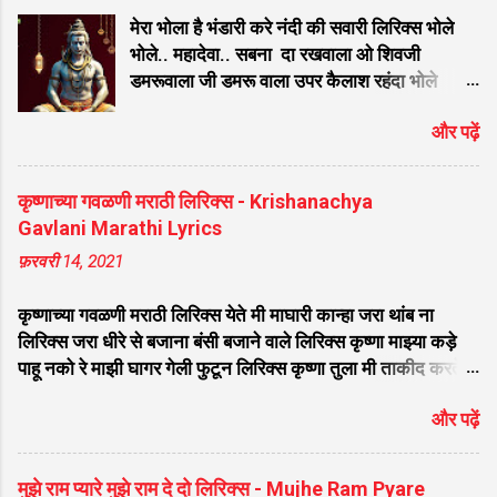
भजन लिरिक्स घर घर में बस रहा है मेरा श्याम खाटू वाला भजन लिरिक्स
मेरा भोला है भंडारी करे नंदी की सवारी लिरिक्स भोले
बिगड़ी किस्मत को जगा दे ऐसा मेरा श्याम है लिरिक्स कौन कहता है
भोले.. महादेवा.. सबना दा रखवाला ओ शिवजी
भगव...
डमरूवाला जी डमरू वाला उपर कैलाश रहंदा भोले
नाथजी... धर्मियो जो तारदे शिवजी पापिया जो मारदा
और पढ़ें
जी पापिया जो मारदा बड़ा ही दयाल मेरा भोले अमली ॐ
नमः शिवाय शम्भु ॐ नमः शिवाय ॐ नमः शिवाय शम्भु
ॐ नमः शिवाय महादेव तेरा डमरू डम डम, डम डम
कृष्णाच्या गवळणी मराठी लिरिक्स - Krishanachya
बजतो जाये रे हो महादेवा... ॐ नमः शिवाय शम्भु सर से
Gavlani Marathi Lyrics
तेरी बेहती गंगा काम मेरा हो जाता चंगा नाम तेरा जब
फ़रवरी 14, 2021
लेता ता ता ता महादेवा... मां पियादे घरे ओ गोरा महला
च रहन्दी जी महला च रेहन्दी विच सम्साना राहंदा भोले
कृष्णाच्या गवळणी मराठी लिरिक्स येते मी माघारी कान्हा जरा थांब ना
नाथ जी कालेया कुंडला वाला मेरा भोले बाबा किधर
लिरिक्स जरा धीरे से बजाना बंसी बजाने वाले लिरिक्स कृष्णा माझ्या कड़े
कैलाश तेरा डेरा ओ जी... सर पे तेरे ओं गंगा मैया
पाहू नको रे माझी घागर गेली फुटून लिरिक्स कृष्णा तुला मी ताकीद करते
विराजे मुकुट पे चंदा मामा ओं जी ॐ नमः शिवाय शम्भु
लिरिक्स कशी जाऊ मी वृंदावना मूरली वाजवितो कान्हा लिरिक्स गवळण
ॐ नमः शिवाय भंग जे पिन्दा ओं शिवजी धुनी रमान्दा
और पढ़ें
मथूरेला निघाली लिरिक्स सपने में सखी देख्यो नंद गोपाल लिरिक्स चुंबळ
जी धुनी रमान्दा बड़ा ही तपारी मेरा भोले अमली मेरा
मोत्याची गौळण लिरिक्स कन्हैया लागला तुझा रे छंद मला लिरिक्स बाई
भोला है भंडारी करता नंदी की सवारी...
माझ्या गं दुधात नाही पाणी लिरिक्स नको मारू रे कान्हा पिचकारी लिरिक्स
मुझे राम प्यारे मुझे राम दे दो लिरिक्स - Mujhe Ram Pyare