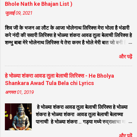
Bhole Nath ke Bhajan List )
जुलाई 09, 2021
शिव जी के भजन आ लौट के आजा भोलेनाथ लिरिक्स मेरा भोला है भंडारी
करे नंदी की सवारी लिरिक्स हे भोळ्या शंकरा आवड तुला बेलाची लिरिक्स हे
शम्भु बाबा मेरे भोलेनाथ लिरिक्स ये तेरा करम है भोले मेरी बात जो बनी है
लिरिक्स फरियाद मेरी सुनकर भोलेनाथ चले आना लिरिक्स सजा दो घर को
और पढ़ें
गुलशन सा मेरे भोलेनाथ आये है लिरिक्स नगर में जोगी आया भेद कोई
समझ ना पाया लिरिक्स शिवजी तेरे द्वार हम भी आयेंगे लिरिक्स सांसो की
माला पे सिमरु मै शिव का नाम लिरिक्स डम डम डमरू बजाना होगा भोले
हे भोळ्या शंकरा आवड तुला बेलाची लिरिक्स - He Bholya
मेरी कुटिया में आना होगा लिरिक्स मेरे भोले से भोले बाबा लिरिक्स भोलेनाथ
Shankara Awad Tula Bela chi Lyrics
का चेला लिरिक्स भोले चेला बना लेना लिरिक्स सिर पे विराजे गंगा की धार
अगस्त 01, 2019
लिरिक्स महादेवा - Mahadeva Hansraj Raghuwanshi लिरिक्स
मन मेरा मंदिर शिव मेरी पूजा लिरिक्स शिव शंकर को जिसने पूजा लिरिक्स
हे भोळ्या शंकरा आवड तुला बेलाची लिरिक्स हे भोळ्या
ऐसा डमरू बजाया भोलेनाथ ने लिरिक्स शिव शंकर औघड दानी बम भोला
शंकरा हे भोळ्या शंकरा आवड तुला बेलाची बेलाच्या
लिरिक्स शिव कैलाशों के वासी शंकर संकट हरना लि...
पानाची हे भोळ्या शंकरा .. गड्या मध्ये रुद्राक्षाचा माडा
लावितो भस्म कपाडा आवड तुला बेलाची बेलाच्या
और पढ़ें
पानाची हे भोळ्या शंकरा .. त्रिशूल डमरू हाती संगे