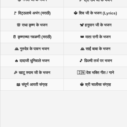
🏹 श्री राम जी के भजन
🚩 विट्ठलाचे अभंग (मराठी)
🔱 शिव जी के भजन (Lyrics)
🌸 राधा कृष्ण के भजन
🐒 हनुमान जी के भजन
🥛 कृष्णाच्या गवळणी (मराठी)
👑 माता रानी के भजन
🙏 गुरुदेव के पावन भजन
🙏 साईं बाबा के भजन
🔥 दादाजी धुनिवाले भजन
🎵 फ़िल्मी तर्ज पर भजन
🎉 खाटू श्याम जी के भजन
🇮🇳 देश भक्ति गीत / गाने
📖 संपूर्ण आरती संग्रह
🔱 श्री चालीसा संग्रह