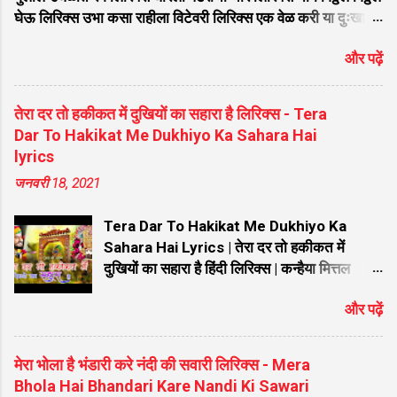
दर्शन दि...
घेऊ लिरिक्स उभा कसा राहीला विटेवरी लिरिक्स एक वेळ करी या दुःखा
वेगळे लिरिक्स ज्या सुखा कारणे देव वेडावला लिरिक्स भक्ती वाचून मुक्तीची
और पढ़ें
मज जडली रे व्याधी लिरिक्स विठ्ठलाच्या पायी वीट झाली भाग्यवंत लिरिक्स
मनी नाही भाव म्हणे देवा मला पाव लिरिक्स विठ्ठल विठ्ठल लिरिक्स
चंद्रभागेच्यातीरी उभा मंदिरी तो पहा विटेवरी लिरिक्स माझे माहेर पंढरी
तेरा दर तो हकीकत में दुखियों का सहारा है लिरिक्स - Tera
मराठी लिरिक्स एकतारी संगे एक रूप झालो लिरिक्स विठुमाऊली तू माऊली
Dar To Hakikat Me Dukhiyo Ka Sahara Hai
जगाची लिरिक्स मागतो मी पांडुरंगा फक्त एक दान लिरिक्स नाही रे नाही
lyrics
कुणाचे कोणी लिरिक्स मी तुझ्यासाठी जिवण जाळीले रे बाळा तुन नाही पानी
जनवरी 18, 2021
पाजिले लिरिक्स आता तरी देवा मला पावशील का लिरिक लिरिक्स सुंदर ते
ध्यान उभे विटेवरी लिरिक्स हेंचि दान देगा देवा लिरिक्स वाचे विठ्ठल गाईन
Tera Dar To Hakikat Me Dukhiyo Ka
लिरिक्स वि...
Sahara Hai Lyrics | तेरा दर तो हकीकत में
दुखियों का सहारा है हिंदी लिरिक्स | कन्हैया मित्तल
New Bhajan Tera Dar To Hakikat Me
और पढ़ें
Dukhiyo Ka Sahara Hai Lyrics | तेरा दर तो
हकीकत में दुखियों का सहारा है हिंदी लिरिक्स | कन्हैया
मित्तल New Bhajan तेरा दर तो हकीकत में दुखियों
मेरा भोला है भंडारी करे नंदी की सवारी लिरिक्स - Mera
का सहारा है Lyrics: खाटू श्याम जी को समर्पित यह
Bhola Hai Bhandari Kare Nandi Ki Sawari
विख्यात और हृदयस्पर्शी भजन भक्तों के बीच अत्यंत