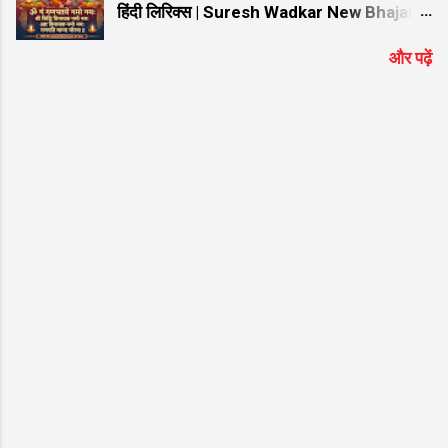
हिंदी लिरिक्स | Suresh Wadkar New Bhajan
ॐ Gan GaNPaTaYe NaMo NaMah
और पढ़ें
ManTRa Lyrics | ॐ गं गणपतये नमो नमः मंत्र
हिंदी लिरिक्स | Suresh Wadkar New Bhajan
ॐ गं गणपतये नमो नमः मंत्र Lyrics: गणेश जी को
समर्पित यह विख्यात और हृदयस्पर्शी भजन भक्तों के
बीच अत्यंत लोकप्रिय है। यदि आप गूगल पर "ॐ गं
गणपतये नमो नमः मंत्र हिंदी लिरिक्स" या "ॐ Gan
GaNaPaTaYae NaMao NaMah ManTRa "
ढूंढ रहे हैं, तो आप बिल्कुल सही जगह आए हैं। प्रसिद्ध
गायक Suresh Wadkar की सुरीली आवाज और ""
की शानदार तर्ज पर सजे इस भजन को सुनने से मन को
असीम शांति मिलती है। नीचे इस सुपरहिट श्रेणी "गणेश
जी के भजन" के अंतर्गत आने वाले भजन के शुद्ध हिंदी
लिरिक्स दिए गए हैं ताकि आपको गायन में आसानी हो।
भजन मुख्य विवरण जानकारी (Bhajan Details)
भजन का नाम (Bhajan Name) ॐ गं गणपतये नमो
न...