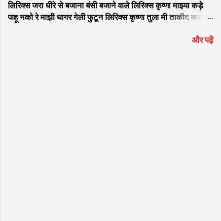
लिरिक्स जरा धीरे से बजाना बंसी बजाने वाले लिरिक्स कृष्णा माझ्या कड़े
असीम शांति मिलती है। नीचे इस सुपरहिट श्रेणी "श्री
पाहू नको रे माझी घागर गेली फुटून लिरिक्स कृष्णा तुला मी ताकीद करते
राम जी के भजन " के अंतर्गत आने वाले भजन के शुद्ध
लिरिक्स कशी जाऊ मी वृंदावना मूरली वाजवितो कान्हा लिरिक्स गवळण
हिंदी लिरिक्स दिए गए हैं ताकि आपको गायन में आसानी
और पढ़ें
मथूरेला निघाली लिरिक्स सपने में सखी देख्यो नंद गोपाल लिरिक्स चुंबळ
हो। भजन मुख्य विवरण जानकारी (Bhajan
मोत्याची गौळण लिरिक्स कन्हैया लागला तुझा रे छंद मला लिरिक्स बाई
Details) भजन का नाम (Bhajan Name) मुझे राम
माझ्या गं दुधात नाही पाणी लिरिक्स नको मारू रे कान्हा पिचकारी लिरिक्स
प्यारे मुझे राम दे दो ...
सांग राधे कुणा संग हसली गं लिरिक्स मनमोहन मुरलीवाला नंदाचा अलबेला
लिरिक्स राधा राधा करी बासरी लिरिक्स वाकून टाक सडा लिरिक्स लाजली
कृष्णाला राधा लाजली लिरिक्स वेडी झाली राधा ऐकून बासरी लिरिक्स राधे
चल माझ्या गावाला जाऊ लिरिक्स यमुनेच्या तीरी काल पाहिला हरी लिरिक्स
दही घ्या दही घ्या रे लिरिक्स रडते माझे बाळ तान्हे लिरिक्स अरे कृष्णा अरे
कान्हा मनर...