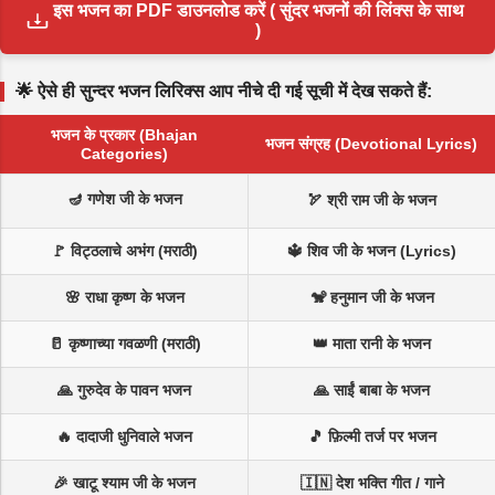
इस भजन का PDF डाउनलोड करें ( सुंदर भजनों की लिंक्स के साथ
)
🌟 ऐसे ही सुन्दर भजन लिरिक्स आप नीचे दी गई सूची में देख सकते हैं:
भजन के प्रकार (Bhajan
भजन संग्रह (Devotional Lyrics)
Categories)
🪔 गणेश जी के भजन
🏹 श्री राम जी के भजन
🚩 विट्ठलाचे अभंग (मराठी)
🔱 शिव जी के भजन (Lyrics)
🌸 राधा कृष्ण के भजन
🐒 हनुमान जी के भजन
🥛 कृष्णाच्या गवळणी (मराठी)
👑 माता रानी के भजन
🙏 गुरुदेव के पावन भजन
🙏 साईं बाबा के भजन
🔥 दादाजी धुनिवाले भजन
🎵 फ़िल्मी तर्ज पर भजन
🎉 खाटू श्याम जी के भजन
🇮🇳 देश भक्ति गीत / गाने