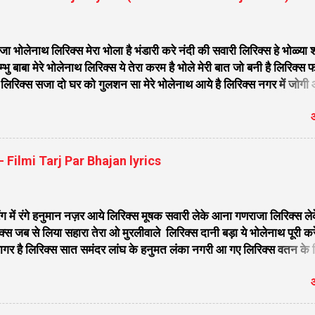
ोलेनाथ लिरिक्स मेरा भोला है भंडारी करे नंदी की सवारी लिरिक्स हे भोळ्या 
भु बाबा मेरे भोलेनाथ लिरिक्स ये तेरा करम है भोले मेरी बात जो बनी है लिरिक्स 
िरिक्स सजा दो घर को गुलशन सा मेरे भोलेनाथ आये है लिरिक्स नगर में जोगी
िवजी तेरे द्वार हम भी आयेंगे लिरिक्स सांसो की माला पे सिमरु मै शिव का नाम
औ
 भोले मेरी कुटिया में आना होगा लिरिक्स मेरे भोले से भोले बाबा लिरिक्स भोले
ेना लिरिक्स सिर पे विराजे गंगा की धार लिरिक्स महादेवा - Mahadeva Hans
 मंदिर शिव मेरी पूजा लिरिक्स शिव शंकर को जिसने पूजा लिरिक्स ऐसा डमरू
स - Filmi Tarj Par Bhajan lyrics
 औघड दानी बम भोला लिरिक्स शिव कैलाशों के वासी शंकर संकट हरना लि...
ंग में रंगे हनुमान नज़र आये लिरिक्स मूषक सवारी लेके आना गणराजा लिरिक्स ले
्स जब से लिया सहारा तेरा ओ मुरलीवाले लिरिक्स दानी बड़ा ये भोलेनाथ पूरी क
 सागर है लिरिक्स सात समंदर लांघ के हनुमत लंका नगरी आ गए लिरिक्स वतन के 
 साँवरे तेरे बिन जी ना लग लिरिक्स मिला दो अरे द्वारपालों मेरे घनश्याम से तुम म
औ
ं जग में मेरा कोई आसरा लिरिक्स मै आया हूँ तेरे द्वारे गणराज गजानन प्यारे लिरिक्
्स हे गणपति शिव नंदन लिरिक्स ओ यशोमती मैया मेरी फोड़ गया गागरिया लिरिक्स