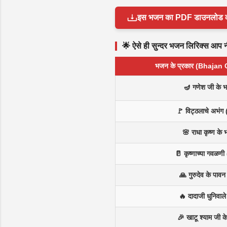
इस भजन का PDF डाउनलोड करें 
🌟 ऐसे ही सुन्दर भजन लिरिक्स आप नीच
भजन के प्रकार (Bhajan
🪔 गणेश जी के 
🚩 विट्ठलाचे अभंग 
🌸 राधा कृष्ण के
🥛 कृष्णाच्या गवळणी 
🙏 गुरुदेव के पाव
🔥 दादाजी धुनिवाल
🎉 खाटू श्याम जी 