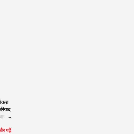
शंकरा
फरियाद
 आया
र पढ़ें
नाथ का