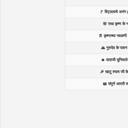
🚩 विट्ठलाचे अभंग 
🌸 राधा कृष्ण के
🥛 कृष्णाच्या गवळणी 
🙏 गुरुदेव के पाव
🔥 दादाजी धुनिवाल
🎉 खाटू श्याम जी 
📖 संपूर्ण आरती स