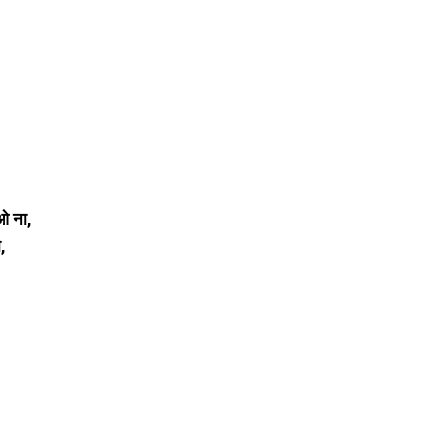
ओ ना,
,