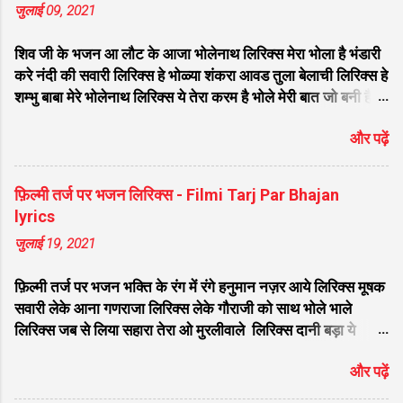
जुलाई 09, 2021
शिव जी के भजन आ लौट के आजा भोलेनाथ लिरिक्स मेरा भोला है भंडारी
करे नंदी की सवारी लिरिक्स हे भोळ्या शंकरा आवड तुला बेलाची लिरिक्स हे
शम्भु बाबा मेरे भोलेनाथ लिरिक्स ये तेरा करम है भोले मेरी बात जो बनी है
लिरिक्स फरियाद मेरी सुनकर भोलेनाथ चले आना लिरिक्स सजा दो घर को
और पढ़ें
गुलशन सा मेरे भोलेनाथ आये है लिरिक्स नगर में जोगी आया भेद कोई
समझ ना पाया लिरिक्स शिवजी तेरे द्वार हम भी आयेंगे लिरिक्स सांसो की
माला पे सिमरु मै शिव का नाम लिरिक्स डम डम डमरू बजाना होगा भोले
फ़िल्मी तर्ज पर भजन लिरिक्स - Filmi Tarj Par Bhajan
मेरी कुटिया में आना होगा लिरिक्स मेरे भोले से भोले बाबा लिरिक्स भोलेनाथ
lyrics
का चेला लिरिक्स भोले चेला बना लेना लिरिक्स सिर पे विराजे गंगा की धार
जुलाई 19, 2021
लिरिक्स महादेवा - Mahadeva Hansraj Raghuwanshi लिरिक्स
मन मेरा मंदिर शिव मेरी पूजा लिरिक्स शिव शंकर को जिसने पूजा लिरिक्स
फ़िल्मी तर्ज पर भजन भक्ति के रंग में रंगे हनुमान नज़र आये लिरिक्स मूषक
ऐसा डमरू बजाया भोलेनाथ ने लिरिक्स शिव शंकर औघड दानी बम भोला
सवारी लेके आना गणराजा लिरिक्स लेके गौराजी को साथ भोले भाले
लिरिक्स शिव कैलाशों के वासी शंकर संकट हरना लि...
लिरिक्स जब से लिया सहारा तेरा ओ मुरलीवाले लिरिक्स दानी बड़ा ये
भोलेनाथ पूरी करे मन की मुराद लिरिक्स तू प्यार का सागर है लिरिक्स सात
और पढ़ें
समंदर लांघ के हनुमत लंका नगरी आ गए लिरिक्स वतन के सिवा कुछ ना
चाहत करेंगे लिरिक्स मेरे साँवरे तेरे बिन जी ना लग लिरिक्स मिला दो अरे