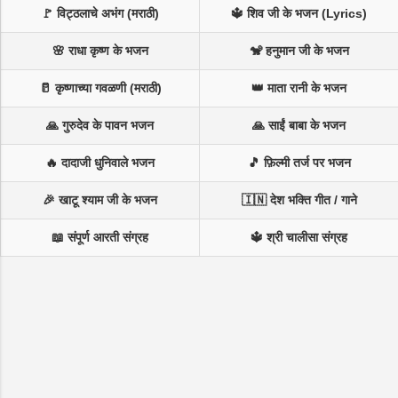
🚩 विट्ठलाचे अभंग (मराठी)
🔱 शिव जी के भजन (Lyrics)
🌸 राधा कृष्ण के भजन
🐒 हनुमान जी के भजन
🥛 कृष्णाच्या गवळणी (मराठी)
👑 माता रानी के भजन
🙏 गुरुदेव के पावन भजन
🙏 साईं बाबा के भजन
🔥 दादाजी धुनिवाले भजन
🎵 फ़िल्मी तर्ज पर भजन
🎉 खाटू श्याम जी के भजन
🇮🇳 देश भक्ति गीत / गाने
📖 संपूर्ण आरती संग्रह
🔱 श्री चालीसा संग्रह