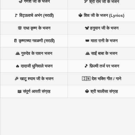
🪔 गणेश जी के भजन
🏹 श्री राम जी के भजन
🚩 विट्ठलाचे अभंग (मराठी)
🔱 शिव जी के भजन (Lyrics)
🌸 राधा कृष्ण के भजन
🐒 हनुमान जी के भजन
🥛 कृष्णाच्या गवळणी (मराठी)
👑 माता रानी के भजन
🙏 गुरुदेव के पावन भजन
🙏 साईं बाबा के भजन
🔥 दादाजी धुनिवाले भजन
🎵 फ़िल्मी तर्ज पर भजन
🎉 खाटू श्याम जी के भजन
🇮🇳 देश भक्ति गीत / गाने
📖 संपूर्ण आरती संग्रह
🔱 श्री चालीसा संग्रह