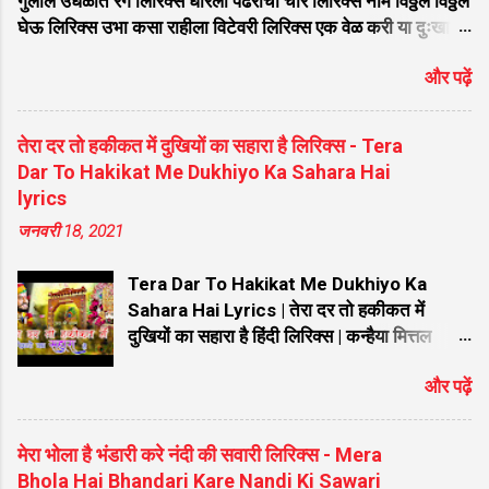
गुलाल उधळीत रंग लिरिक्स धरिला पंढरीचा चोर लिरिक्स नाम विठ्ठल विठ्ठल
दर्शन दि...
घेऊ लिरिक्स उभा कसा राहीला विटेवरी लिरिक्स एक वेळ करी या दुःखा
वेगळे लिरिक्स ज्या सुखा कारणे देव वेडावला लिरिक्स भक्ती वाचून मुक्तीची
और पढ़ें
मज जडली रे व्याधी लिरिक्स विठ्ठलाच्या पायी वीट झाली भाग्यवंत लिरिक्स
मनी नाही भाव म्हणे देवा मला पाव लिरिक्स विठ्ठल विठ्ठल लिरिक्स
चंद्रभागेच्यातीरी उभा मंदिरी तो पहा विटेवरी लिरिक्स माझे माहेर पंढरी
तेरा दर तो हकीकत में दुखियों का सहारा है लिरिक्स - Tera
मराठी लिरिक्स एकतारी संगे एक रूप झालो लिरिक्स विठुमाऊली तू माऊली
Dar To Hakikat Me Dukhiyo Ka Sahara Hai
जगाची लिरिक्स मागतो मी पांडुरंगा फक्त एक दान लिरिक्स नाही रे नाही
lyrics
कुणाचे कोणी लिरिक्स मी तुझ्यासाठी जिवण जाळीले रे बाळा तुन नाही पानी
जनवरी 18, 2021
पाजिले लिरिक्स आता तरी देवा मला पावशील का लिरिक लिरिक्स सुंदर ते
ध्यान उभे विटेवरी लिरिक्स हेंचि दान देगा देवा लिरिक्स वाचे विठ्ठल गाईन
Tera Dar To Hakikat Me Dukhiyo Ka
लिरिक्स वि...
Sahara Hai Lyrics | तेरा दर तो हकीकत में
दुखियों का सहारा है हिंदी लिरिक्स | कन्हैया मित्तल
New Bhajan Tera Dar To Hakikat Me
और पढ़ें
Dukhiyo Ka Sahara Hai Lyrics | तेरा दर तो
हकीकत में दुखियों का सहारा है हिंदी लिरिक्स | कन्हैया
मित्तल New Bhajan तेरा दर तो हकीकत में दुखियों
मेरा भोला है भंडारी करे नंदी की सवारी लिरिक्स - Mera
का सहारा है Lyrics: खाटू श्याम जी को समर्पित यह
Bhola Hai Bhandari Kare Nandi Ki Sawari