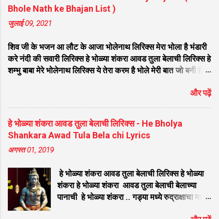
Bhole Nath ke Bhajan List )
जुलाई 09, 2021
शिव जी के भजन आ लौट के आजा भोलेनाथ लिरिक्स मेरा भोला है भंडारी
करे नंदी की सवारी लिरिक्स हे भोळ्या शंकरा आवड तुला बेलाची लिरिक्स हे
शम्भु बाबा मेरे भोलेनाथ लिरिक्स ये तेरा करम है भोले मेरी बात जो बनी है
लिरिक्स फरियाद मेरी सुनकर भोलेनाथ चले आना लिरिक्स सजा दो घर को
और पढ़ें
गुलशन सा मेरे भोलेनाथ आये है लिरिक्स नगर में जोगी आया भेद कोई
समझ ना पाया लिरिक्स शिवजी तेरे द्वार हम भी आयेंगे लिरिक्स सांसो की
माला पे सिमरु मै शिव का नाम लिरिक्स डम डम डमरू बजाना होगा भोले
हे भोळ्या शंकरा आवड तुला बेलाची लिरिक्स - He Bholya
मेरी कुटिया में आना होगा लिरिक्स मेरे भोले से भोले बाबा लिरिक्स भोलेनाथ
Shankara Awad Tula Bela chi Lyrics
का चेला लिरिक्स भोले चेला बना लेना लिरिक्स सिर पे विराजे गंगा की धार
अगस्त 01, 2019
लिरिक्स महादेवा - Mahadeva Hansraj Raghuwanshi लिरिक्स
मन मेरा मंदिर शिव मेरी पूजा लिरिक्स शिव शंकर को जिसने पूजा लिरिक्स
हे भोळ्या शंकरा आवड तुला बेलाची लिरिक्स हे भोळ्या
ऐसा डमरू बजाया भोलेनाथ ने लिरिक्स शिव शंकर औघड दानी बम भोला
शंकरा हे भोळ्या शंकरा आवड तुला बेलाची बेलाच्या
लिरिक्स शिव कैलाशों के वासी शंकर संकट हरना लि...
पानाची हे भोळ्या शंकरा .. गड्या मध्ये रुद्राक्षाचा माडा
लावितो भस्म कपाडा आवड तुला बेलाची बेलाच्या