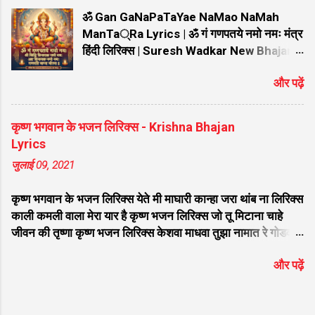
भांग धतुरा लायेंगे वही भांग धतुरा हम भोले को चढ़ाएंगे फिर तो भोले को
ॐ Gan GaNaPaTaYae NaMao NaMah
भोग लगाना होगा भोले मेरी कुटिया में आना होगा डम डम डमर...
ManTa्Ra Lyrics | ॐ गं गणपतये नमो नमः मंत्र
हिंदी लिरिक्स | Suresh Wadkar New Bhajan
ॐ Gan GaNPaTaYe NaMo NaMah
और पढ़ें
ManTRa Lyrics | ॐ गं गणपतये नमो नमः मंत्र
हिंदी लिरिक्स | Suresh Wadkar New Bhajan
ॐ गं गणपतये नमो नमः मंत्र Lyrics: गणेश जी को
कृष्ण भगवान के भजन लिरिक्स - Krishna Bhajan
समर्पित यह विख्यात और हृदयस्पर्शी भजन भक्तों के
Lyrics
बीच अत्यंत लोकप्रिय है। यदि आप गूगल पर "ॐ गं
जुलाई 09, 2021
गणपतये नमो नमः मंत्र हिंदी लिरिक्स" या "ॐ Gan
GaNaPaTaYae NaMao NaMah ManTRa "
कृष्ण भगवान के भजन लिरिक्स येते मी माघारी कान्हा जरा थांब ना लिरिक्स
ढूंढ रहे हैं, तो आप बिल्कुल सही जगह आए हैं। प्रसिद्ध
काली कमली वाला मेरा यार है कृष्ण भजन लिरिक्स जो तू मिटाना चाहे
गायक Suresh Wadkar की सुरीली आवाज और ""
जीवन की तृष्णा कृष्ण भजन लिरिक्स केशवा माधवा तुझा नामात रे गोडवा
की शानदार तर्ज पर सजे इस भजन को सुनने से मन को
भजन लिरिक्स छोटी छोटी गैया छोटे छोटे ग्वाल लिरिक्स मेरा आपकी कृपा
असीम शांति मिलती है। नीचे इस सुपरहिट श्रेणी "गणेश
और पढ़ें
से सब काम हो रहा है भजन लिरिक्स दिल में तू श्याम नाम की जरा ज्योति
जी के भजन" के अंतर्गत आने वाले भजन के शुद्ध हिंदी
जला के देख लिरिक्स मनिहारी का भेस बनाया श्याम चूड़ी बेचने आया
लिरिक्स दिए गए हैं ताकि आपको गायन में आसानी हो।
लिरिक्स श्याम सवेरे देखु तुझको कितना सुंदर रूप है लिरिक्स लागी लगन
भजन मुख्य विवरण जानकारी (Bhajan Details)