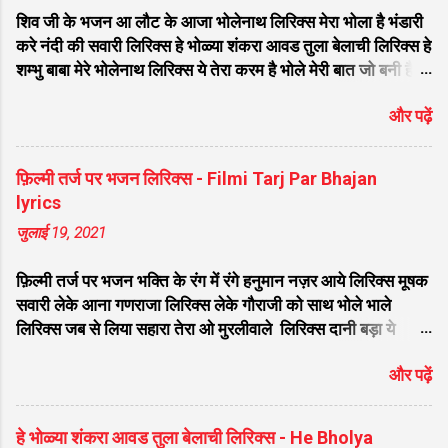
शिव जी के भजन आ लौट के आजा भोलेनाथ लिरिक्स मेरा भोला है भंडारी
करे नंदी की सवारी लिरिक्स हे भोळ्या शंकरा आवड तुला बेलाची लिरिक्स हे
शम्भु बाबा मेरे भोलेनाथ लिरिक्स ये तेरा करम है भोले मेरी बात जो बनी है
लिरिक्स फरियाद मेरी सुनकर भोलेनाथ चले आना लिरिक्स सजा दो घर को
और पढ़ें
गुलशन सा मेरे भोलेनाथ आये है लिरिक्स नगर में जोगी आया भेद कोई
समझ ना पाया लिरिक्स शिवजी तेरे द्वार हम भी आयेंगे लिरिक्स सांसो की
माला पे सिमरु मै शिव का नाम लिरिक्स डम डम डमरू बजाना होगा भोले
फ़िल्मी तर्ज पर भजन लिरिक्स - Filmi Tarj Par Bhajan
मेरी कुटिया में आना होगा लिरिक्स मेरे भोले से भोले बाबा लिरिक्स भोलेनाथ
lyrics
का चेला लिरिक्स भोले चेला बना लेना लिरिक्स सिर पे विराजे गंगा की धार
जुलाई 19, 2021
लिरिक्स महादेवा - Mahadeva Hansraj Raghuwanshi लिरिक्स
मन मेरा मंदिर शिव मेरी पूजा लिरिक्स शिव शंकर को जिसने पूजा लिरिक्स
फ़िल्मी तर्ज पर भजन भक्ति के रंग में रंगे हनुमान नज़र आये लिरिक्स मूषक
ऐसा डमरू बजाया भोलेनाथ ने लिरिक्स शिव शंकर औघड दानी बम भोला
सवारी लेके आना गणराजा लिरिक्स लेके गौराजी को साथ भोले भाले
लिरिक्स शिव कैलाशों के वासी शंकर संकट हरना लि...
लिरिक्स जब से लिया सहारा तेरा ओ मुरलीवाले लिरिक्स दानी बड़ा ये
भोलेनाथ पूरी करे मन की मुराद लिरिक्स तू प्यार का सागर है लिरिक्स सात
और पढ़ें
समंदर लांघ के हनुमत लंका नगरी आ गए लिरिक्स वतन के सिवा कुछ ना
चाहत करेंगे लिरिक्स मेरे साँवरे तेरे बिन जी ना लग लिरिक्स मिला दो अरे
द्वारपालों मेरे घनश्याम से तुम मिला दो लिरिक्स मेरे सांवरे तुझ बिन नहीं जग
हे भोळ्या शंकरा आवड तुला बेलाची लिरिक्स - He Bholya