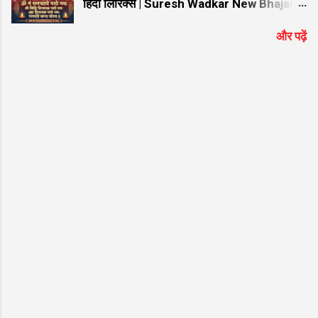
हिंदी लिरिक्स | Suresh Wadkar New Bhajan
ॐ Gan GaNPaTaYe NaMo NaMah
और पढ़ें
ManTRa Lyrics | ॐ गं गणपतये नमो नमः मंत्र
हिंदी लिरिक्स | Suresh Wadkar New Bhajan
ॐ गं गणपतये नमो नमः मंत्र Lyrics: गणेश जी को
समर्पित यह विख्यात और हृदयस्पर्शी भजन भक्तों के
बीच अत्यंत लोकप्रिय है। यदि आप गूगल पर "ॐ गं
गणपतये नमो नमः मंत्र हिंदी लिरिक्स" या "ॐ Gan
GaNaPaTaYae NaMao NaMah ManTRa "
ढूंढ रहे हैं, तो आप बिल्कुल सही जगह आए हैं। प्रसिद्ध
गायक Suresh Wadkar की सुरीली आवाज और ""
की शानदार तर्ज पर सजे इस भजन को सुनने से मन को
असीम शांति मिलती है। नीचे इस सुपरहिट श्रेणी "गणेश
जी के भजन" के अंतर्गत आने वाले भजन के शुद्ध हिंदी
लिरिक्स दिए गए हैं ताकि आपको गायन में आसानी हो।
भजन मुख्य विवरण जानकारी (Bhajan Details)
भजन का नाम (Bhajan Name) ॐ गं गणपतये नमो
न...