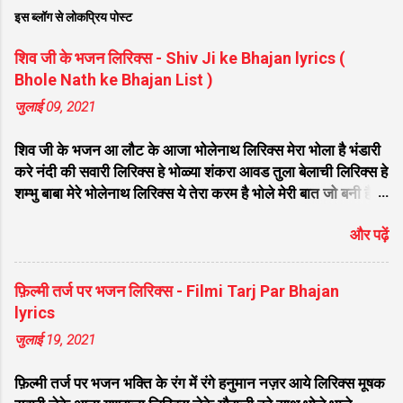
इस ब्लॉग से लोकप्रिय पोस्ट
शिव जी के भजन लिरिक्स - Shiv Ji ke Bhajan lyrics (
Bhole Nath ke Bhajan List )
जुलाई 09, 2021
शिव जी के भजन आ लौट के आजा भोलेनाथ लिरिक्स मेरा भोला है भंडारी
करे नंदी की सवारी लिरिक्स हे भोळ्या शंकरा आवड तुला बेलाची लिरिक्स हे
शम्भु बाबा मेरे भोलेनाथ लिरिक्स ये तेरा करम है भोले मेरी बात जो बनी है
लिरिक्स फरियाद मेरी सुनकर भोलेनाथ चले आना लिरिक्स सजा दो घर को
और पढ़ें
गुलशन सा मेरे भोलेनाथ आये है लिरिक्स नगर में जोगी आया भेद कोई
समझ ना पाया लिरिक्स शिवजी तेरे द्वार हम भी आयेंगे लिरिक्स सांसो की
माला पे सिमरु मै शिव का नाम लिरिक्स डम डम डमरू बजाना होगा भोले
फ़िल्मी तर्ज पर भजन लिरिक्स - Filmi Tarj Par Bhajan
मेरी कुटिया में आना होगा लिरिक्स मेरे भोले से भोले बाबा लिरिक्स भोलेनाथ
lyrics
का चेला लिरिक्स भोले चेला बना लेना लिरिक्स सिर पे विराजे गंगा की धार
जुलाई 19, 2021
लिरिक्स महादेवा - Mahadeva Hansraj Raghuwanshi लिरिक्स
मन मेरा मंदिर शिव मेरी पूजा लिरिक्स शिव शंकर को जिसने पूजा लिरिक्स
फ़िल्मी तर्ज पर भजन भक्ति के रंग में रंगे हनुमान नज़र आये लिरिक्स मूषक
ऐसा डमरू बजाया भोलेनाथ ने लिरिक्स शिव शंकर औघड दानी बम भोला