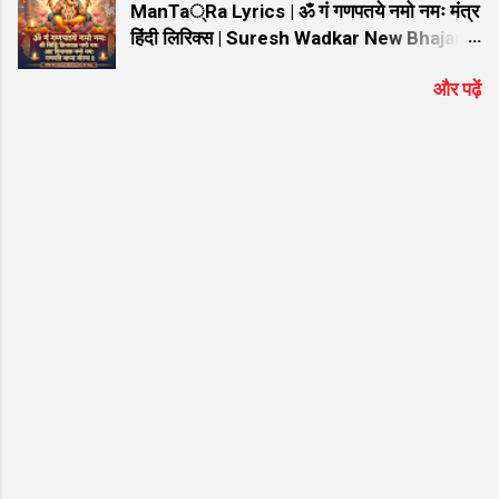
ManTa्Ra Lyrics | ॐ गं गणपतये नमो नमः मंत्र
बिगड़ी किस्मत को जगा दे ऐसा मेरा श्याम है लिरिक्स कौन कहता है
हिंदी लिरिक्स | Suresh Wadkar New Bhajan
भगव...
ॐ Gan GaNPaTaYe NaMo NaMah
और पढ़ें
ManTRa Lyrics | ॐ गं गणपतये नमो नमः मंत्र
हिंदी लिरिक्स | Suresh Wadkar New Bhajan
ॐ गं गणपतये नमो नमः मंत्र Lyrics: गणेश जी को
समर्पित यह विख्यात और हृदयस्पर्शी भजन भक्तों के
बीच अत्यंत लोकप्रिय है। यदि आप गूगल पर "ॐ गं
गणपतये नमो नमः मंत्र हिंदी लिरिक्स" या "ॐ Gan
GaNaPaTaYae NaMao NaMah ManTRa "
ढूंढ रहे हैं, तो आप बिल्कुल सही जगह आए हैं। प्रसिद्ध
गायक Suresh Wadkar की सुरीली आवाज और ""
की शानदार तर्ज पर सजे इस भजन को सुनने से मन को
असीम शांति मिलती है। नीचे इस सुपरहिट श्रेणी "गणेश
जी के भजन" के अंतर्गत आने वाले भजन के शुद्ध हिंदी
लिरिक्स दिए गए हैं ताकि आपको गायन में आसानी हो।
भजन मुख्य विवरण जानकारी (Bhajan Details)
भजन का नाम (Bhajan Name) ॐ गं गणपतये नमो
न...