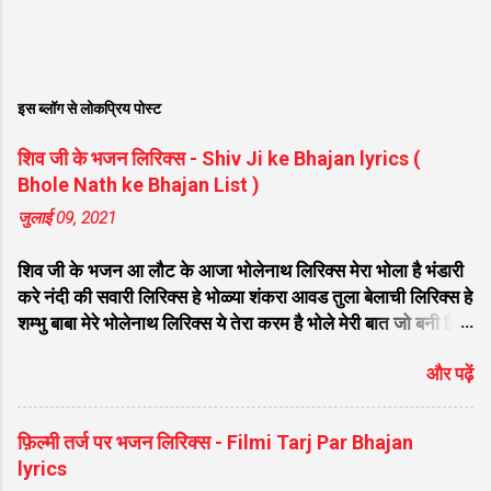
इस ब्लॉग से लोकप्रिय पोस्ट
शिव जी के भजन लिरिक्स - Shiv Ji ke Bhajan lyrics (
Bhole Nath ke Bhajan List )
जुलाई 09, 2021
शिव जी के भजन आ लौट के आजा भोलेनाथ लिरिक्स मेरा भोला है भंडारी
करे नंदी की सवारी लिरिक्स हे भोळ्या शंकरा आवड तुला बेलाची लिरिक्स हे
शम्भु बाबा मेरे भोलेनाथ लिरिक्स ये तेरा करम है भोले मेरी बात जो बनी है
लिरिक्स फरियाद मेरी सुनकर भोलेनाथ चले आना लिरिक्स सजा दो घर को
और पढ़ें
गुलशन सा मेरे भोलेनाथ आये है लिरिक्स नगर में जोगी आया भेद कोई
समझ ना पाया लिरिक्स शिवजी तेरे द्वार हम भी आयेंगे लिरिक्स सांसो की
माला पे सिमरु मै शिव का नाम लिरिक्स डम डम डमरू बजाना होगा भोले
फ़िल्मी तर्ज पर भजन लिरिक्स - Filmi Tarj Par Bhajan
मेरी कुटिया में आना होगा लिरिक्स मेरे भोले से भोले बाबा लिरिक्स भोलेनाथ
lyrics
का चेला लिरिक्स भोले चेला बना लेना लिरिक्स सिर पे विराजे गंगा की धार