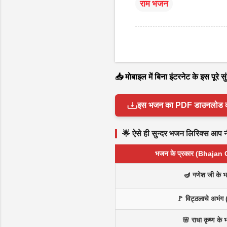
राम भजन
📥 मोबाइल में बिना इंटरनेट के इस पूरे
इस भजन का PDF डाउनलोड करें 
🌟 ऐसे ही सुन्दर भजन लिरिक्स आप नीच
भजन के प्रकार (Bhajan
🪔 गणेश जी के 
🚩 विट्ठलाचे अभंग 
🌸 राधा कृष्ण के