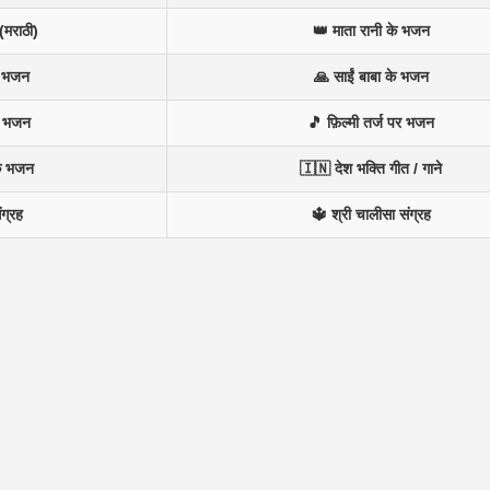
(मराठी)
👑 माता रानी के भजन
न भजन
🙏 साईं बाबा के भजन
े भजन
🎵 फ़िल्मी तर्ज पर भजन
के भजन
🇮🇳 देश भक्ति गीत / गाने
ंग्रह
🔱 श्री चालीसा संग्रह