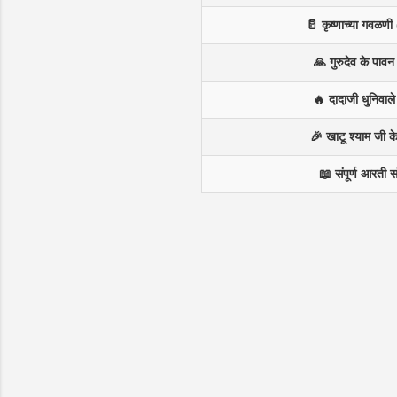
🥛 कृष्णाच्या गवळणी 
🙏 गुरुदेव के पाव
🔥 दादाजी धुनिवाल
🎉 खाटू श्याम जी 
📖 संपूर्ण आरती स