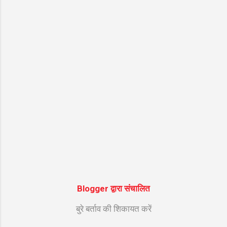
गायक Suresh Wadkar की सुरीली आवाज और ""
की शानदार तर्ज पर सजे इस भजन को सुनने से मन को
असीम शांति मिलती है। नीचे इस सुपरहिट श्रेणी "गणेश
जी के भजन" के अंतर्गत आने वाले भजन के शुद्ध हिंदी
लिरिक्स दिए गए हैं ताकि आपको गायन में आसानी हो।
भजन मुख्य विवरण जानकारी (Bhajan Details)
भजन का नाम (Bhajan Name) ॐ गं गणपतये नमो
न...
Blogger द्वारा संचालित
बुरे बर्ताव की शिकायत करें