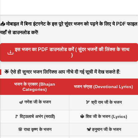
📥 मोबाइल में बिना इंटरनेट के इस पूरे सुंदर भजन को पढ़ने के लिए ये PDF फाइल
यहाँ से डाउनलोड करें!
इस भजन का PDF डाउनलोड करें ( सुंदर भजनों की लिंक्स के साथ
)
🌟 ऐसे ही सुन्दर भजन लिरिक्स आप नीचे दी गई सूची में देख सकते हैं:
भजन के प्रकार (Bhajan
भजन संग्रह (Devotional Lyrics)
Categories)
🪔 गणेश जी के भजन
🏹 श्री राम जी के भजन
🚩 विट्ठलाचे अभंग (मराठी)
🔱 शिव जी के भजन (Lyrics)
🌸 राधा कृष्ण के भजन
🐒 हनुमान जी के भजन