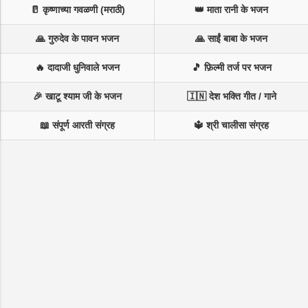
🥛 कृष्णाच्या गवळणी (मराठी)
👑 माता रानी के भजन
🙏 गुरुदेव के पावन भजन
🙏 साईं बाबा के भजन
🔥 दादाजी धुनिवाले भजन
🎵 फ़िल्मी तर्ज पर भजन
🎉 खाटू श्याम जी के भजन
🇮🇳 देश भक्ति गीत / गाने
📖 संपूर्ण आरती संग्रह
🔱 श्री चालीसा संग्रह