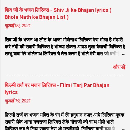
शिव जी के भजन लिरिक्स - Shiv Ji ke Bhajan lyrics (
Bhole Nath ke Bhajan List )
जुलाई 09, 2021
शिव जी के भजन आ लौट के आजा भोलेनाथ लिरिक्स मेरा भोला है भंडारी
करे नंदी की सवारी लिरिक्स हे भोळ्या शंकरा आवड तुला बेलाची लिरिक्स हे
शम्भु बाबा मेरे भोलेनाथ लिरिक्स ये तेरा करम है भोले मेरी बात जो बनी है
लिरिक्स फरियाद मेरी सुनकर भोलेनाथ चले आना लिरिक्स सजा दो घर को
और पढ़ें
गुलशन सा मेरे भोलेनाथ आये है लिरिक्स नगर में जोगी आया भेद कोई
समझ ना पाया लिरिक्स शिवजी तेरे द्वार हम भी आयेंगे लिरिक्स सांसो की
माला पे सिमरु मै शिव का नाम लिरिक्स डम डम डमरू बजाना होगा भोले
फ़िल्मी तर्ज पर भजन लिरिक्स - Filmi Tarj Par Bhajan
मेरी कुटिया में आना होगा लिरिक्स मेरे भोले से भोले बाबा लिरिक्स भोलेनाथ
lyrics
का चेला लिरिक्स भोले चेला बना लेना लिरिक्स सिर पे विराजे गंगा की धार
जुलाई 19, 2021
लिरिक्स महादेवा - Mahadeva Hansraj Raghuwanshi लिरिक्स
मन मेरा मंदिर शिव मेरी पूजा लिरिक्स शिव शंकर को जिसने पूजा लिरिक्स
फ़िल्मी तर्ज पर भजन भक्ति के रंग में रंगे हनुमान नज़र आये लिरिक्स मूषक
ऐसा डमरू बजाया भोलेनाथ ने लिरिक्स शिव शंकर औघड दानी बम भोला
सवारी लेके आना गणराजा लिरिक्स लेके गौराजी को साथ भोले भाले
लिरिक्स शिव कैलाशों के वासी शंकर संकट हरना लि...
लिरिक्स जब से लिया सहारा तेरा ओ मुरलीवाले लिरिक्स दानी बड़ा ये