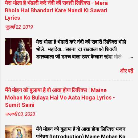
लिरिक्स दिए गए हैं ताकि आपको गायन में आसानी हो।
मेरा भोला है भंडारी करे नंदी की सवारी लिरिक्स - Mera
मराठी लिरिक्स एकतारी संगे एक रूप झालो लिरिक्स विठुमाऊली तू माऊली
भजन मुख्य विवरण जानकारी (Bhajan Details) ...
Bhola Hai Bhandari Kare Nandi Ki Sawari
जगाची लिरिक्स मागतो मी पांडुरंगा फक्त एक दान लिरिक्स नाही रे नाही
Lyrics
कुणाचे कोणी लिरिक्स मी तुझ्यासाठी जिवण जाळीले रे बाळा तुन नाही पानी
जुलाई 22, 2019
पाजिले लिरिक्स आता तरी देवा मला पावशील का लिरिक लिरिक्स सुंदर ते
ध्यान उभे विटेवरी लिरिक्स हेंचि दान देगा देवा लिरिक्स वाचे विठ्ठल गाईन
मेरा भोला है भंडारी करे नंदी की सवारी लिरिक्स भोले
लिरिक्स वि...
भोले.. महादेवा.. सबना दा रखवाला ओ शिवजी
डमरूवाला जी डमरू वाला उपर कैलाश रहंदा भोले
नाथजी... धर्मियो जो तारदे शिवजी पापिया जो मारदा
और पढ़ें
जी पापिया जो मारदा बड़ा ही दयाल मेरा भोले अमली ॐ
नमः शिवाय शम्भु ॐ नमः शिवाय ॐ नमः शिवाय शम्भु
ॐ नमः शिवाय महादेव तेरा डमरू डम डम, डम डम
मैंने मोहन को बुलाया है वो आता होगा लिरिक्स | Maine
बजतो जाये रे हो महादेवा... ॐ नमः शिवाय शम्भु सर से
Mohan Ko Bulaya Hai Vo Aata Hoga Lyrics -
तेरी बेहती गंगा काम मेरा हो जाता चंगा नाम तेरा जब
Sumit Saini
लेता ता ता ता महादेवा... मां पियादे घरे ओ गोरा महला
जनवरी 03, 2023
च रहन्दी जी महला च रेहन्दी विच सम्साना राहंदा भोले
नाथ जी कालेया कुंडला वाला मेरा भोले बाबा किधर
मैंने मोहन को बुलाया है वो आता होगा लिरिक्स भजन
कैलाश तेरा डेरा ओ जी... सर पे तेरे ओं गंगा मैया
परिचय (Introduction) Maine Mohan Ko