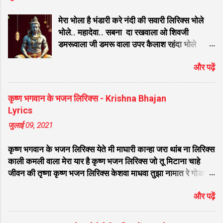
ध्यान उभे विटेवरी लिरिक्स हेंचि दान देगा देवा लिरिक्स वाचे विठ्ठल गाईन
मेरा भोला है भंडारी करे नंदी की सवारी लिरिक्स भोले
लिरिक्स वि...
भोले.. महादेवा.. सबना दा रखवाला ओ शिवजी
डमरूवाला जी डमरू वाला उपर कैलाश रहंदा भोले
नाथजी... धर्मियो जो तारदे शिवजी पापिया जो मारदा
और पढ़ें
जी पापिया जो मारदा बड़ा ही दयाल मेरा भोले अमली ॐ
नमः शिवाय शम्भु ॐ नमः शिवाय ॐ नमः शिवाय शम्भु
ॐ नमः शिवाय महादेव तेरा डमरू डम डम, डम डम
कृष्ण भगवान के भजन लिरिक्स - Krishna Bhajan
बजतो जाये रे हो महादेवा... ॐ नमः शिवाय शम्भु सर से
Lyrics
तेरी बेहती गंगा काम मेरा हो जाता चंगा नाम तेरा जब
जुलाई 09, 2021
लेता ता ता ता महादेवा... मां पियादे घरे ओ गोरा महला
च रहन्दी जी महला च रेहन्दी विच सम्साना राहंदा भोले
कृष्ण भगवान के भजन लिरिक्स येते मी माघारी कान्हा जरा थांब ना लिरिक्स
नाथ जी कालेया कुंडला वाला मेरा भोले बाबा किधर
काली कमली वाला मेरा यार है कृष्ण भजन लिरिक्स जो तू मिटाना चाहे
कैलाश तेरा डेरा ओ जी... सर पे तेरे ओं गंगा मैया
जीवन की तृष्णा कृष्ण भजन लिरिक्स केशवा माधवा तुझा नामात रे गोडवा
विराजे मुकुट पे चंदा मामा ओं जी ॐ नमः शिवाय शम्भु
भजन लिरिक्स छोटी छोटी गैया छोटे छोटे ग्वाल लिरिक्स मेरा आपकी कृपा
ॐ नमः शिवाय भंग जे पिन्दा ओं शिवजी धुनी रमान्दा
और पढ़ें
से सब काम हो रहा है भजन लिरिक्स दिल में तू श्याम नाम की जरा ज्योति
जी धुनी रमान्दा बड़ा ही तपारी मेरा भोले अमली मेरा
जला के देख लिरिक्स मनिहारी का भेस बनाया श्याम चूड़ी बेचने आया
भोला है भंडारी करता नंदी की सवारी...
लिरिक्स श्याम सवेरे देखु तुझको कितना सुंदर रूप है लिरिक्स लागी लगन