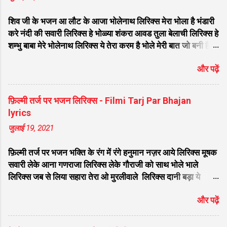
शिव जी के भजन आ लौट के आजा भोलेनाथ लिरिक्स मेरा भोला है भंडारी
करे नंदी की सवारी लिरिक्स हे भोळ्या शंकरा आवड तुला बेलाची लिरिक्स हे
शम्भु बाबा मेरे भोलेनाथ लिरिक्स ये तेरा करम है भोले मेरी बात जो बनी है
लिरिक्स फरियाद मेरी सुनकर भोलेनाथ चले आना लिरिक्स सजा दो घर को
और पढ़ें
गुलशन सा मेरे भोलेनाथ आये है लिरिक्स नगर में जोगी आया भेद कोई
समझ ना पाया लिरिक्स शिवजी तेरे द्वार हम भी आयेंगे लिरिक्स सांसो की
माला पे सिमरु मै शिव का नाम लिरिक्स डम डम डमरू बजाना होगा भोले
फ़िल्मी तर्ज पर भजन लिरिक्स - Filmi Tarj Par Bhajan
मेरी कुटिया में आना होगा लिरिक्स मेरे भोले से भोले बाबा लिरिक्स भोलेनाथ
lyrics
का चेला लिरिक्स भोले चेला बना लेना लिरिक्स सिर पे विराजे गंगा की धार
जुलाई 19, 2021
लिरिक्स महादेवा - Mahadeva Hansraj Raghuwanshi लिरिक्स
मन मेरा मंदिर शिव मेरी पूजा लिरिक्स शिव शंकर को जिसने पूजा लिरिक्स
फ़िल्मी तर्ज पर भजन भक्ति के रंग में रंगे हनुमान नज़र आये लिरिक्स मूषक
ऐसा डमरू बजाया भोलेनाथ ने लिरिक्स शिव शंकर औघड दानी बम भोला
सवारी लेके आना गणराजा लिरिक्स लेके गौराजी को साथ भोले भाले
लिरिक्स शिव कैलाशों के वासी शंकर संकट हरना लि...
लिरिक्स जब से लिया सहारा तेरा ओ मुरलीवाले लिरिक्स दानी बड़ा ये
भोलेनाथ पूरी करे मन की मुराद लिरिक्स तू प्यार का सागर है लिरिक्स सात
और पढ़ें
समंदर लांघ के हनुमत लंका नगरी आ गए लिरिक्स वतन के सिवा कुछ ना
चाहत करेंगे लिरिक्स मेरे साँवरे तेरे बिन जी ना लग लिरिक्स मिला दो अरे
द्वारपालों मेरे घनश्याम से तुम मिला दो लिरिक्स मेरे सांवरे तुझ बिन नहीं जग