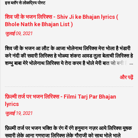
इस ब्लॉग से लोकप्रिय पोस्ट
शिव जी के भजन लिरिक्स - Shiv Ji ke Bhajan lyrics (
Bhole Nath ke Bhajan List )
जुलाई 09, 2021
शिव जी के भजन आ लौट के आजा भोलेनाथ लिरिक्स मेरा भोला है भंडारी
करे नंदी की सवारी लिरिक्स हे भोळ्या शंकरा आवड तुला बेलाची लिरिक्स हे
शम्भु बाबा मेरे भोलेनाथ लिरिक्स ये तेरा करम है भोले मेरी बात जो बनी है
लिरिक्स फरियाद मेरी सुनकर भोलेनाथ चले आना लिरिक्स सजा दो घर को
और पढ़ें
गुलशन सा मेरे भोलेनाथ आये है लिरिक्स नगर में जोगी आया भेद कोई
समझ ना पाया लिरिक्स शिवजी तेरे द्वार हम भी आयेंगे लिरिक्स सांसो की
माला पे सिमरु मै शिव का नाम लिरिक्स डम डम डमरू बजाना होगा भोले
फ़िल्मी तर्ज पर भजन लिरिक्स - Filmi Tarj Par Bhajan
मेरी कुटिया में आना होगा लिरिक्स मेरे भोले से भोले बाबा लिरिक्स भोलेनाथ
lyrics
का चेला लिरिक्स भोले चेला बना लेना लिरिक्स सिर पे विराजे गंगा की धार
जुलाई 19, 2021
लिरिक्स महादेवा - Mahadeva Hansraj Raghuwanshi लिरिक्स
मन मेरा मंदिर शिव मेरी पूजा लिरिक्स शिव शंकर को जिसने पूजा लिरिक्स
फ़िल्मी तर्ज पर भजन भक्ति के रंग में रंगे हनुमान नज़र आये लिरिक्स मूषक
ऐसा डमरू बजाया भोलेनाथ ने लिरिक्स शिव शंकर औघड दानी बम भोला
सवारी लेके आना गणराजा लिरिक्स लेके गौराजी को साथ भोले भाले
लिरिक्स शिव कैलाशों के वासी शंकर संकट हरना लि...