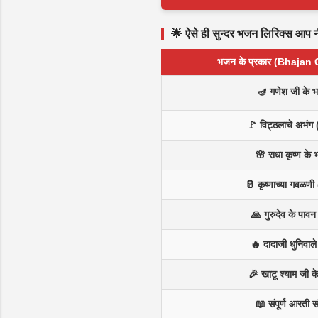
🌟 ऐसे ही सुन्दर भजन लिरिक्स आप नीच
भजन के प्रकार (Bhajan
🪔 गणेश जी के 
🚩 विट्ठलाचे अभंग 
🌸 राधा कृष्ण के
🥛 कृष्णाच्या गवळणी 
🙏 गुरुदेव के पाव
🔥 दादाजी धुनिवाल
🎉 खाटू श्याम जी 
📖 संपूर्ण आरती स