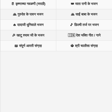
🥛 कृष्णाच्या गवळणी (मराठी)
👑 माता रानी के भजन
🙏 गुरुदेव के पावन भजन
🙏 साईं बाबा के भजन
🔥 दादाजी धुनिवाले भजन
🎵 फ़िल्मी तर्ज पर भजन
🎉 खाटू श्याम जी के भजन
🇮🇳 देश भक्ति गीत / गाने
📖 संपूर्ण आरती संग्रह
🔱 श्री चालीसा संग्रह