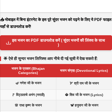
📥 मोबाइल में बिना इंटरनेट के इस पूरे सुंदर भजन को पढ़ने के लिए ये PDF फाइल
यहाँ से डाउनलोड करें!
इस भजन का PDF डाउनलोड करें ( सुंदर भजनों की लिंक्स के साथ
)
🌟 ऐसे ही सुन्दर भजन लिरिक्स आप नीचे दी गई सूची में देख सकते हैं:
भजन के प्रकार (Bhajan
भजन संग्रह (Devotional Lyrics)
Categories)
🪔 गणेश जी के भजन
🏹 श्री राम जी के भजन
🚩 विट्ठलाचे अभंग (मराठी)
🔱 शिव जी के भजन (Lyrics)
🌸 राधा कृष्ण के भजन
🐒 हनुमान जी के भजन