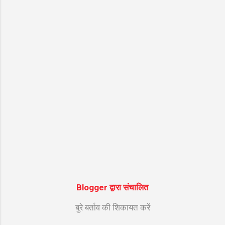
गायक Suresh Wadkar की सुरीली आवाज और ""
की शानदार तर्ज पर सजे इस भजन को सुनने से मन को
असीम शांति मिलती है। नीचे इस सुपरहिट श्रेणी "गणेश
जी के भजन" के अंतर्गत आने वाले भजन के शुद्ध हिंदी
लिरिक्स दिए गए हैं ताकि आपको गायन में आसानी हो।
भजन मुख्य विवरण जानकारी (Bhajan Details)
भजन का नाम (Bhajan Name) ॐ गं गणपतये नमो
न...
Blogger द्वारा संचालित
बुरे बर्ताव की शिकायत करें