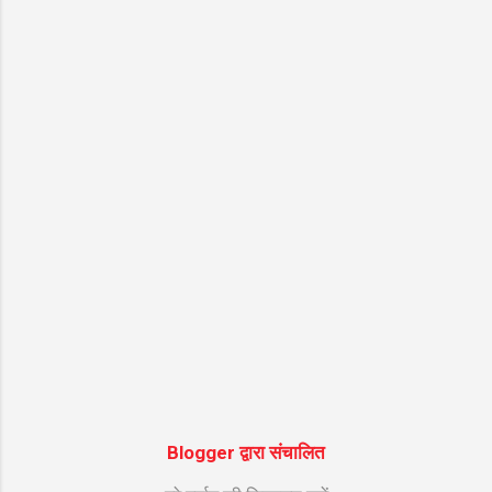
भोग लगाना होगा भोले मेरी कुटिया में आना होगा डम डम डमर...
Blogger द्वारा संचालित