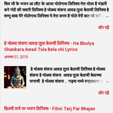
शिव जी के भजन आ लौट के आजा भोलेनाथ लिरिक्स मेरा भोला है भंडारी
करे नंदी की सवारी लिरिक्स हे भोळ्या शंकरा आवड तुला बेलाची लिरिक्स हे
शम्भु बाबा मेरे भोलेनाथ लिरिक्स ये तेरा करम है भोले मेरी बात जो बनी है
लिरिक्स फरियाद मेरी सुनकर भोलेनाथ चले आना लिरिक्स सजा दो घर को
और पढ़ें
गुलशन सा मेरे भोलेनाथ आये है लिरिक्स नगर में जोगी आया भेद कोई
समझ ना पाया लिरिक्स शिवजी तेरे द्वार हम भी आयेंगे लिरिक्स सांसो की
माला पे सिमरु मै शिव का नाम लिरिक्स डम डम डमरू बजाना होगा भोले
हे भोळ्या शंकरा आवड तुला बेलाची लिरिक्स - He Bholya
मेरी कुटिया में आना होगा लिरिक्स मेरे भोले से भोले बाबा लिरिक्स भोलेनाथ
Shankara Awad Tula Bela chi Lyrics
का चेला लिरिक्स भोले चेला बना लेना लिरिक्स सिर पे विराजे गंगा की धार
अगस्त 01, 2019
लिरिक्स महादेवा - Mahadeva Hansraj Raghuwanshi लिरिक्स
मन मेरा मंदिर शिव मेरी पूजा लिरिक्स शिव शंकर को जिसने पूजा लिरिक्स
हे भोळ्या शंकरा आवड तुला बेलाची लिरिक्स हे भोळ्या
ऐसा डमरू बजाया भोलेनाथ ने लिरिक्स शिव शंकर औघड दानी बम भोला
शंकरा हे भोळ्या शंकरा आवड तुला बेलाची बेलाच्या
लिरिक्स शिव कैलाशों के वासी शंकर संकट हरना लि...
पानाची हे भोळ्या शंकरा .. गड्या मध्ये रुद्राक्षाचा माडा
लावितो भस्म कपाडा आवड तुला बेलाची बेलाच्या
और पढ़ें
पानाची हे भोळ्या शंकरा .. त्रिशूल डमरू हाती संगे
नाचे पार्वती आवड तुला बेलाची बेलाच्या पानाची हे
भोळ्या शंकरा .. भोलेनाथ आलो तुमच्या द्वारी कोठे दिसे
फ़िल्मी तर्ज पर भजन लिरिक्स - Filmi Tarj Par Bhajan
ना पुजारी आवड तुला बेलाची बेलाच्या पानाची हे भोळ्या