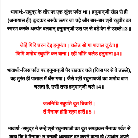
भावार्थ:-समुद्र के तीर पर एक सुंदर पर्वत था। हनुमान्‌जी खेल से ही
(अनायास ही) कूदकर उसके ऊपर जा चढ़े और बार-बार श्री रघुवीर का
स्मरण करके अत्यंत बलवान्‌ हनुमान्‌जी उस पर से बड़े वेग से उछले॥3॥
जेहिं गिरि चरन देइ हनुमंता। चलेउ सो गा पाताल तुरंता॥
जिमि अमोघ रघुपति कर बाना। एही भाँति चलेउ हनुमाना॥4॥
भावार्थ:-जिस पर्वत पर हनुमान्‌जी पैर रखकर चले (जिस पर से वे उछले),
वह तुरंत ही पाताल में धँस गया। जैसे श्री रघुनाथजी का अमोघ बाण
चलता है, उसी तरह हनुमान्‌जी चले॥4॥
जलनिधि रघुपति दूत बिचारी।
तैं मैनाक होहि श्रम हारी॥5॥
भावार्थ:-समुद्र ने उन्हें श्री रघुनाथजी का दूत समझकर मैनाक पर्वत से
कहा कि हे मैनाक! तू इनकी थकावट दूर करने वाला हो (अर्थात्‌ अपने