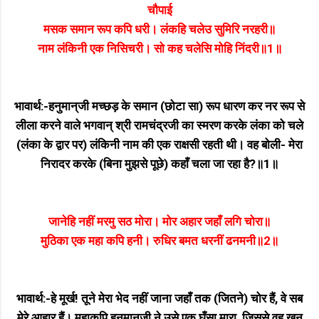
चौपाई
मसक समान रूप कपि धरी। लंकहि चलेउ सुमिरि नरहरी॥
नाम लंकिनी एक निसिचरी। सो कह चलेसि मोहि निंदरी॥1॥
भावार्थ:-हनुमान्‌जी मच्छड़ के समान (छोटा सा) रूप धारण कर नर रूप से
लीला करने वाले भगवान्‌ श्री रामचंद्रजी का स्मरण करके लंका को चले
(लंका के द्वार पर) लंकिनी नाम की एक राक्षसी रहती थी। वह बोली- मेरा
निरादर करके (बिना मुझसे पूछे) कहाँ चला जा रहा है?॥1॥
जानेहि नहीं मरमु सठ मोरा। मोर अहार जहाँ लगि चोरा॥
मुठिका एक महा कपि हनी। रुधिर बमत धरनीं ढनमनी॥2॥
भावार्थ:-हे मूर्ख! तूने मेरा भेद नहीं जाना जहाँ तक (जितने) चोर हैं, वे सब
मेरे आहार हैं। महाकपि हनुमान्‌जी ने उसे एक घूँसा मारा, जिससे वह खून