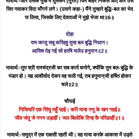
भावार्थ:-और उसके मुख में घुसकर (तुरंत) फिर बाहर निकल आए और उसे
सिर नवाकर विदा माँगने लगे। (उसने कहा-) मैंने तुम्हारे बुद्धि-बल का भेद
पा लिया, जिसके लिए देवताओं ने मुझे भेजा था॥6॥
दोहा
राम काजु सबु करिहहु तुम्ह बल बुद्धि निधान।
आसिष देइ गई सो हरषि चलेउ हनुमान॥2॥
भावार्थ:-तुम श्री रामचंद्रजी का सब कार्य करोगे, क्योंकि तुम बल-बुद्धि के
भंडार हो। यह आशीर्वाद देकर वह चली गई, तब हनुमान्‌जी हर्षित होकर
चले॥2॥
चौपाई
निसिचरि एक सिंधु महुँ रहई। करि माया नभु के खग गहई॥
जीव जंतु जे गगन उड़ाहीं। जल बिलोकि तिन्ह कै परिछाहीं॥1॥
भावार्थ:-समुद्र में एक राक्षसी रहती थी। वह माया करके आकाश में उड़ते