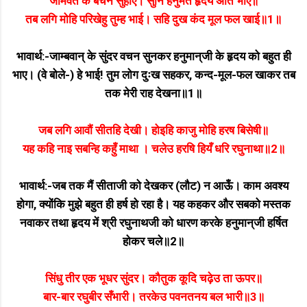
जामवंत के बचन सुहाए। सुनि हनुमंत हृदय अति भाए॥
तब लगि मोहि परिखेहु तुम्ह भाई। सहि दुख कंद मूल फल खाई॥1॥
भावार्थ:-जाम्बवान्‌ के सुंदर वचन सुनकर हनुमान्‌जी के हृदय को बहुत ही
भाए। (वे बोले-) हे भाई! तुम लोग दुःख सहकर, कन्द-मूल-फल खाकर तब
तक मेरी राह देखना॥1॥
जब लगि आवौं सीतहि देखी। होइहि काजु मोहि हरष बिसेषी॥
यह कहि नाइ सबन्हि कहुँ माथा । चलेउ हरषि हियँ धरि रघुनाथा॥2॥
भावार्थ:-जब तक मैं सीताजी को देखकर (लौट) न आऊँ। काम अवश्य
होगा, क्योंकि मुझे बहुत ही हर्ष हो रहा है। यह कहकर और सबको मस्तक
नवाकर तथा हृदय में श्री रघुनाथजी को धारण करके हनुमान्‌जी हर्षित
होकर चले॥2॥
सिंधु तीर एक भूधर सुंदर। कौतुक कूदि चढ़ेउ ता ऊपर॥
बार-बार रघुबीर सँभारी। तरकेउ पवनतनय बल भारी॥3॥