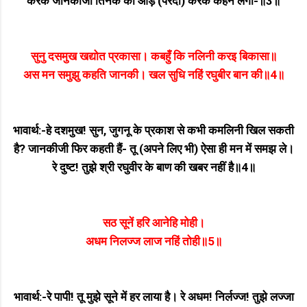
करके जानकीजी तिनके की आड़ (परदा) करके कहने लगीं-॥3॥
सुनु दसमुख खद्योत प्रकासा। कबहुँ कि नलिनी करइ बिकासा॥
अस मन समुझु कहति जानकी। खल सुधि नहिं रघुबीर बान की॥4॥
भावार्थ:-हे दशमुख! सुन, जुगनू के प्रकाश से कभी कमलिनी खिल सकती
है? जानकीजी फिर कहती हैं- तू (अपने लिए भी) ऐसा ही मन में समझ ले।
रे दुष्ट! तुझे श्री रघुवीर के बाण की खबर नहीं है॥4॥
सठ सूनें हरि आनेहि मोही।
अधम निलज्ज लाज नहिं तोही॥5॥
भावार्थ:-रे पापी! तू मुझे सूने में हर लाया है। रे अधम! निर्लज्ज! तुझे लज्जा