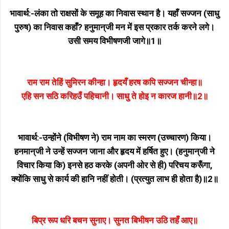
भावार्थ:-लंका तो राक्षसों के समूह का निवास स्थान है। यहाँ सज्जन (साधु
पुरुष) का निवास कहाँ? हनुमान्‌जी मन में इस प्रकार तर्क करने लगे।
उसी समय विभीषणजी जागे॥1॥
राम राम तेहिं सुमिरन कीन्हा। हृदयँ हरष कपि सज्जन चीन्हा॥
एहि सन सठि करिहउँ पहिचानी। साधु ते होइ न कारज हानी॥2॥
भावार्थ:-उन्होंने (विभीषण ने) राम नाम का स्मरण (उच्चारण) किया।
हनमान्‌जी ने उन्हें सज्जन जाना और हृदय में हर्षित हुए। (हनुमान्‌जी ने
विचार किया कि) इनसे हठ करके (अपनी ओर से ही) परिचय करूँगा,
क्योंकि साधु से कार्य की हानि नहीं होती। (प्रत्युत लाभ ही होता है)॥2॥
बिप्र रूप धरि बचन सुनाए। सुनत बिभीषन उठि तहँ आए॥