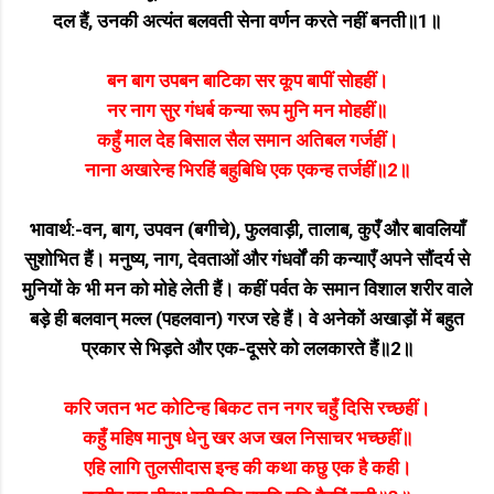
दल हैं, उनकी अत्यंत बलवती सेना वर्णन करते नहीं बनती॥1॥
बन बाग उपबन बाटिका सर कूप बापीं सोहहीं।
नर नाग सुर गंधर्ब कन्या रूप मुनि मन मोहहीं॥
कहुँ माल देह बिसाल सैल समान अतिबल गर्जहीं।
नाना अखारेन्ह भिरहिं बहुबिधि एक एकन्ह तर्जहीं॥2॥
भावार्थ:-वन, बाग, उपवन (बगीचे), फुलवाड़ी, तालाब, कुएँ और बावलियाँ
सुशोभित हैं। मनुष्य, नाग, देवताओं और गंधर्वों की कन्याएँ अपने सौंदर्य से
मुनियों के भी मन को मोहे लेती हैं। कहीं पर्वत के समान विशाल शरीर वाले
बड़े ही बलवान्‌ मल्ल (पहलवान) गरज रहे हैं। वे अनेकों अखाड़ों में बहुत
प्रकार से भिड़ते और एक-दूसरे को ललकारते हैं॥2॥
करि जतन भट कोटिन्ह बिकट तन नगर चहुँ दिसि रच्छहीं।
कहुँ महिष मानुष धेनु खर अज खल निसाचर भच्छहीं॥
एहि लागि तुलसीदास इन्ह की कथा कछु एक है कही।