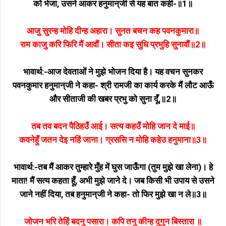
को भेजा, उसने आकर हनुमान्‌जी से यह बात कही-॥1॥
आजु सुरन्ह मोहि दीन्ह अहारा। सुनत बचन कह पवनकुमारा॥
राम काजु करि फिरि मैं आवौं। सीता कइ सुधि प्रभुहि सुनावौं॥2॥
भावार्थ:-आज देवताओं ने मुझे भोजन दिया है। यह वचन सुनकर
पवनकुमार हनुमान्‌जी ने कहा- श्री रामजी का कार्य करके मैं लौट आऊँ
और सीताजी की खबर प्रभु को सुना दूँ,॥2॥
तब तव बदन पैठिहउँ आई। सत्य कहउँ मोहि जान दे माई॥
कवनेहुँ जतन देइ नहिं जाना। ग्रससि न मोहि कहेउ हनुमाना॥3॥
भावार्थ:-तब मैं आकर तुम्हारे मुँह में घुस जाऊँगा (तुम मुझे खा लेना)। हे
माता! मैं सत्य कहता हूँ, अभी मुझे जाने दे। जब किसी भी उपाय से उसने
जाने नहीं दिया, तब हनुमान्‌जी ने कहा- तो फिर मुझे खा न ले॥3॥
जोजन भरि तेहिं बदनु पसारा। कपि तनु कीन्ह दुगुन बिस्तारा ॥