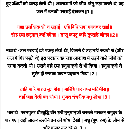
हुए पक्षियों को पकड़ लेती थी। आकाश में जो जीव-जंतु उड़ा करते थे, वह
जल में उनकी परछाईं देखकर॥1॥
गहइ छाहँ सक सो न उड़ाई। एहि बिधि सदा गगनचर खाई॥
सोइ छल हनूमान्‌ कहँ कीन्हा। तासु कपटु कपि तुरतहिं चीन्हा॥2॥
भावार्थ:-उस परछाईं को पकड़ लेती थी, जिससे वे उड़ नहीं सकते थे (और
जल में गिर पड़ते थे) इस प्रकार वह सदा आकाश में उड़ने वाले जीवों को
खाया करती थी। उसने वही छल हनुमान्‌जी से भी किया। हनुमान्‌जी ने
तुरंत ही उसका कपट पहचान लिया॥2॥
ताहि मारि मारुतसुत बीरा। बारिधि पार गयउ मतिधीरा॥
तहाँ जाइ देखी बन सोभा। गुंजत चंचरीक मधु लोभा॥3॥
भावार्थ:-पवनपुत्र धीरबुद्धि वीर श्री हनुमान्‌जी उसको मारकर समुद्र के
पार गए। वहाँ जाकर उन्होंने वन की शोभा देखी। मधु (पुष्प रस) के लोभ से
भौंरे गुंजार कर रहे थे॥3॥