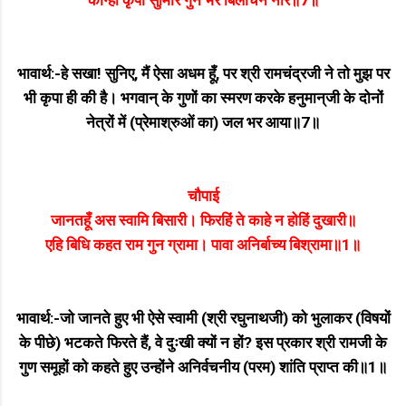
कीन्हीं कृपा सुमिरि गुन भरे बिलोचन नीर॥7॥
भावार्थ:-हे सखा! सुनिए, मैं ऐसा अधम हूँ, पर श्री रामचंद्रजी ने तो मुझ पर
भी कृपा ही की है। भगवान्‌ के गुणों का स्मरण करके हनुमान्‌जी के दोनों
नेत्रों में (प्रेमाश्रुओं का) जल भर आया॥7॥
चौपाई
जानतहूँ अस स्वामि बिसारी। फिरहिं ते काहे न होहिं दुखारी॥
एहि बिधि कहत राम गुन ग्रामा। पावा अनिर्बाच्य बिश्रामा॥1॥
भावार्थ:-जो जानते हुए भी ऐसे स्वामी (श्री रघुनाथजी) को भुलाकर (विषयों
के पीछे) भटकते फिरते हैं, वे दुःखी क्यों न हों? इस प्रकार श्री रामजी के
गुण समूहों को कहते हुए उन्होंने अनिर्वचनीय (परम) शांति प्राप्त की॥1॥