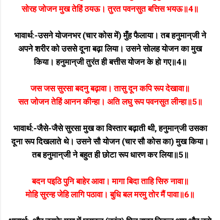
सोरह जोजन मुख तेहिं ठयऊ। तुरत पवनसुत बत्तिस भयऊ॥4॥
भावार्थ:-उसने योजनभर (चार कोस में) मुँह फैलाया। तब हनुमान्‌जी ने
अपने शरीर को उससे दूना बढ़ा लिया। उसने सोलह योजन का मुख
किया। हनुमान्‌जी तुरंत ही बत्तीस योजन के हो गए॥4॥
जस जस सुरसा बदनु बढ़ावा। तासु दून कपि रूप देखावा॥
सत जोजन तेहिं आनन कीन्हा। अति लघु रूप पवनसुत लीन्हा॥5॥
भावार्थ:-जैसे-जैसे सुरसा मुख का विस्तार बढ़ाती थी, हनुमान्‌जी उसका
दूना रूप दिखलाते थे। उसने सौ योजन (चार सौ कोस का) मुख किया।
तब हनुमान्‌जी ने बहुत ही छोटा रूप धारण कर लिया॥5॥
बदन पइठि पुनि बाहेर आवा। मागा बिदा ताहि सिरु नावा॥
मोहि सुरन्ह जेहि लागि पठावा। बुधि बल मरमु तोर मैं पावा॥6॥