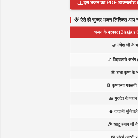
इस भजन का PDF डाउनलोड करें 
🌟 ऐसे ही सुन्दर भजन लिरिक्स आप नीच
भजन के प्रकार (Bhajan
🪔 गणेश जी के 
🚩 विट्ठलाचे अभंग 
🌸 राधा कृष्ण के
🥛 कृष्णाच्या गवळणी 
🙏 गुरुदेव के पाव
🔥 दादाजी धुनिवाल
🎉 खाटू श्याम जी 
📖 संपूर्ण आरती स