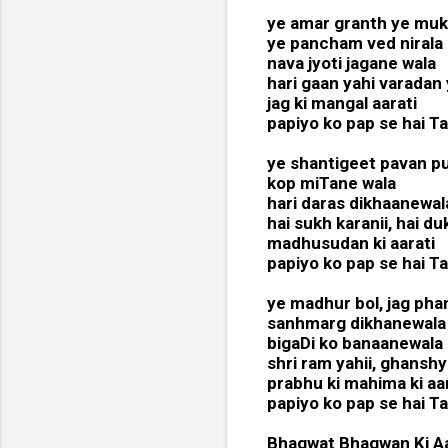
ye amar granth ye mu
ye pancham ved nirala
nava jyoti jagane wala
hari gaan yahi varadan
jag ki mangal aarati
papiyo ko pap se hai Ta
ye shantigeet pavan p
kop miTane wala
hari daras dikhaanewa
hai sukh karanii, hai du
madhusudan ki aarati
papiyo ko pap se hai Ta
ye madhur bol, jag pha
sanhmarg dikhanewal
bigaDi ko banaanewala
shri ram yahii, ghansh
prabhu ki mahima ki aa
papiyo ko pap se hai Ta
Bhagwat Bhagwan Ki A