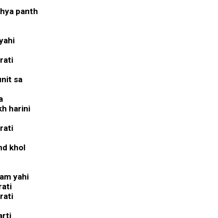
khya panth
 yahi
rati
unit sa
la
kh harini
rati
nd khol
a
yam yahi
rati
rati
arti