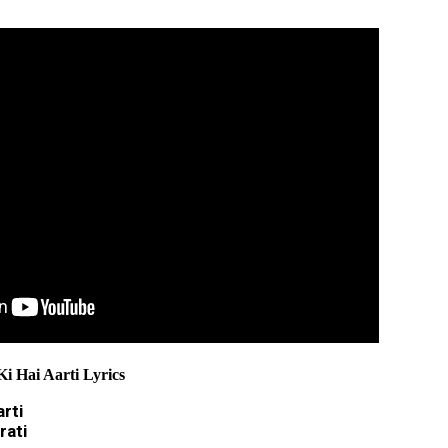
 Hai Aarti Lyrics
arti
rati