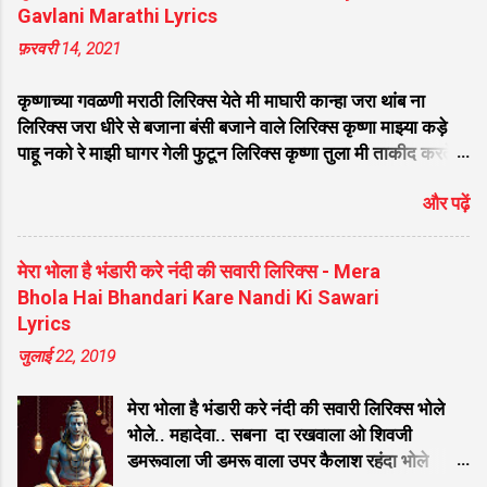
मत तोडना भजन लिरिक्स अरे द्वारपालो कन्हैया से कहदो दर पे सुदामा
Gavlani Marathi Lyrics
ककरीब आ गया है लिरिक्स मुरली वाले मुरली बजा कृष्ण भजन लिरिक्स
फ़रवरी 14, 2021
जरा धीरे से बजाना बंसी बजाने वाले कृष्ण भजन लिरिक्स सांवली सूरत पे
मोहन दिल दीवाना हो गया लिरिक्स वो मुरली याद आती है सुन कान्हा सुन
कृष्णाच्या गवळणी मराठी लिरिक्स येते मी माघारी कान्हा जरा थांब ना
भजन लिरिक्स घर घर में बस रहा है मेरा श्याम खाटू वाला भजन लिरिक्स
लिरिक्स जरा धीरे से बजाना बंसी बजाने वाले लिरिक्स कृष्णा माझ्या कड़े
बिगड़ी किस्मत को जगा दे ऐसा मेरा श्याम है लिरिक्स कौन कहता है
पाहू नको रे माझी घागर गेली फुटून लिरिक्स कृष्णा तुला मी ताकीद करते
भगव...
लिरिक्स कशी जाऊ मी वृंदावना मूरली वाजवितो कान्हा लिरिक्स गवळण
और पढ़ें
मथूरेला निघाली लिरिक्स सपने में सखी देख्यो नंद गोपाल लिरिक्स चुंबळ
मोत्याची गौळण लिरिक्स कन्हैया लागला तुझा रे छंद मला लिरिक्स बाई
माझ्या गं दुधात नाही पाणी लिरिक्स नको मारू रे कान्हा पिचकारी लिरिक्स
मेरा भोला है भंडारी करे नंदी की सवारी लिरिक्स - Mera
सांग राधे कुणा संग हसली गं लिरिक्स मनमोहन मुरलीवाला नंदाचा अलबेला
Bhola Hai Bhandari Kare Nandi Ki Sawari
लिरिक्स राधा राधा करी बासरी लिरिक्स वाकून टाक सडा लिरिक्स लाजली
Lyrics
कृष्णाला राधा लाजली लिरिक्स वेडी झाली राधा ऐकून बासरी लिरिक्स राधे
जुलाई 22, 2019
चल माझ्या गावाला जाऊ लिरिक्स यमुनेच्या तीरी काल पाहिला हरी लिरिक्स
दही घ्या दही घ्या रे लिरिक्स रडते माझे बाळ तान्हे लिरिक्स अरे कृष्णा अरे
मेरा भोला है भंडारी करे नंदी की सवारी लिरिक्स भोले
कान्हा मनर...
भोले.. महादेवा.. सबना दा रखवाला ओ शिवजी
डमरूवाला जी डमरू वाला उपर कैलाश रहंदा भोले