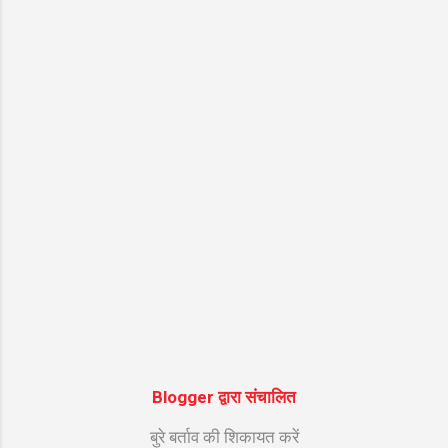
सुरीली आवाज में सजे इस भजन को सुनने से मन को
असीम शांति मिलती है। नीचे इस सुपरहिट श्रेणी "श्री
राम जी के भजन " के अंतर्गत आने वाले भजन के शुद्ध
हिंदी लिरिक्स दिए गए हैं ताकि आपको गायन में आसानी
हो। भजन मुख्य विवरण जानकारी (Bhajan
Details) भजन का नाम (Bhajan Name) मुझे राम
प्यारे मुझे राम दे दो ...
Blogger द्वारा संचालित
बुरे बर्ताव की शिकायत करें