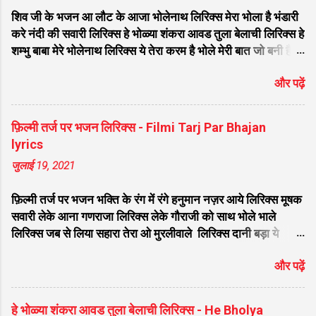
शिव जी के भजन आ लौट के आजा भोलेनाथ लिरिक्स मेरा भोला है भंडारी
करे नंदी की सवारी लिरिक्स हे भोळ्या शंकरा आवड तुला बेलाची लिरिक्स हे
शम्भु बाबा मेरे भोलेनाथ लिरिक्स ये तेरा करम है भोले मेरी बात जो बनी है
लिरिक्स फरियाद मेरी सुनकर भोलेनाथ चले आना लिरिक्स सजा दो घर को
और पढ़ें
गुलशन सा मेरे भोलेनाथ आये है लिरिक्स नगर में जोगी आया भेद कोई
समझ ना पाया लिरिक्स शिवजी तेरे द्वार हम भी आयेंगे लिरिक्स सांसो की
माला पे सिमरु मै शिव का नाम लिरिक्स डम डम डमरू बजाना होगा भोले
फ़िल्मी तर्ज पर भजन लिरिक्स - Filmi Tarj Par Bhajan
मेरी कुटिया में आना होगा लिरिक्स मेरे भोले से भोले बाबा लिरिक्स भोलेनाथ
lyrics
का चेला लिरिक्स भोले चेला बना लेना लिरिक्स सिर पे विराजे गंगा की धार
जुलाई 19, 2021
लिरिक्स महादेवा - Mahadeva Hansraj Raghuwanshi लिरिक्स
मन मेरा मंदिर शिव मेरी पूजा लिरिक्स शिव शंकर को जिसने पूजा लिरिक्स
फ़िल्मी तर्ज पर भजन भक्ति के रंग में रंगे हनुमान नज़र आये लिरिक्स मूषक
ऐसा डमरू बजाया भोलेनाथ ने लिरिक्स शिव शंकर औघड दानी बम भोला
सवारी लेके आना गणराजा लिरिक्स लेके गौराजी को साथ भोले भाले
लिरिक्स शिव कैलाशों के वासी शंकर संकट हरना लि...
लिरिक्स जब से लिया सहारा तेरा ओ मुरलीवाले लिरिक्स दानी बड़ा ये
भोलेनाथ पूरी करे मन की मुराद लिरिक्स तू प्यार का सागर है लिरिक्स सात
और पढ़ें
समंदर लांघ के हनुमत लंका नगरी आ गए लिरिक्स वतन के सिवा कुछ ना
चाहत करेंगे लिरिक्स मेरे साँवरे तेरे बिन जी ना लग लिरिक्स मिला दो अरे
द्वारपालों मेरे घनश्याम से तुम मिला दो लिरिक्स मेरे सांवरे तुझ बिन नहीं जग
हे भोळ्या शंकरा आवड तुला बेलाची लिरिक्स - He Bholya