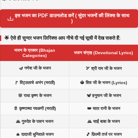
इस भजन का PDF डाउनलोड करें ( सुंदर भजनों की लिंक्स के साथ
)
🌟 ऐसे ही सुन्दर भजन लिरिक्स आप नीचे दी गई सूची में देख सकते हैं:
भजन के प्रकार (Bhajan
भजन संग्रह (Devotional Lyrics)
Categories)
🪔 गणेश जी के भजन
🏹 श्री राम जी के भजन
🚩 विट्ठलाचे अभंग (मराठी)
🔱 शिव जी के भजन (Lyrics)
🌸 राधा कृष्ण के भजन
🐒 हनुमान जी के भजन
🥛 कृष्णाच्या गवळणी (मराठी)
👑 माता रानी के भजन
🙏 गुरुदेव के पावन भजन
🙏 साईं बाबा के भजन
🔥 दादाजी धुनिवाले भजन
🎵 फ़िल्मी तर्ज पर भजन