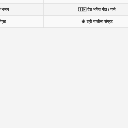
के भजन
🇮🇳 देश भक्ति गीत / गाने
ंग्रह
🔱 श्री चालीसा संग्रह