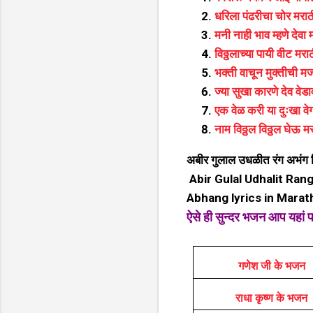
धरिला पंढरीचा चोर मर
मनी नाही भाव म्हणे देवा
विठ्ठलाच्या पायी वीट मर
भक्ती वाचून मुक्तीची म
ज्या सुखा कारणे देव वेड
एक वेळ करी या दुःखा वे
नाम विठ्ठल विठ्ठल घेऊ 
अबीर गुलाल उधळीत रंग अभंग 
Abir Gulal Udhalit Ra
Abhang lyrics in Marat
ऐसे ही सुन्दर भजन आप यहां 
गणेश जी के भजन
राधा कृष्ण के भजन