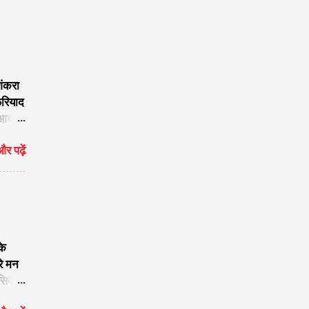
शंकरा
फरियाद
 आया
र पढ़ें
नाथ का
raj
 बजाया
के
रे मन
सिवा
िला दो