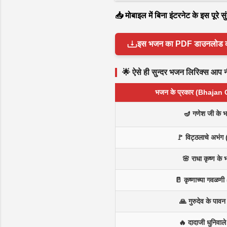
📥 मोबाइल में बिना इंटरनेट के इस पूरे
इस भजन का PDF डाउनलोड करें 
🌟 ऐसे ही सुन्दर भजन लिरिक्स आप नीच
भजन के प्रकार (Bhajan
🪔 गणेश जी के 
🚩 विट्ठलाचे अभंग 
🌸 राधा कृष्ण के
🥛 कृष्णाच्या गवळणी 
🙏 गुरुदेव के पाव
🔥 दादाजी धुनिवाल