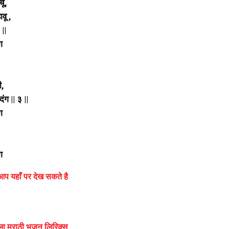
चू,
ावू ,
 ||
ग
ी,
ंग || ३ ||
ग
ग
आप यहाँ पर देख सकते है
ला मराठी भजन लिरिक्स