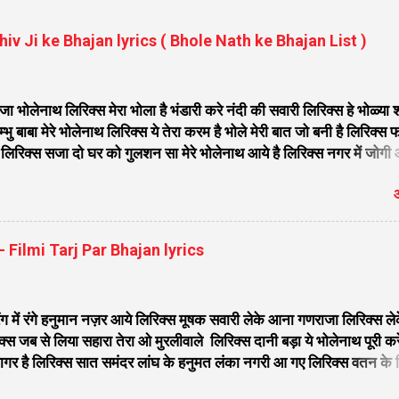
 Shiv Ji ke Bhajan lyrics ( Bhole Nath ke Bhajan List )
ोलेनाथ लिरिक्स मेरा भोला है भंडारी करे नंदी की सवारी लिरिक्स हे भोळ्या 
भु बाबा मेरे भोलेनाथ लिरिक्स ये तेरा करम है भोले मेरी बात जो बनी है लिरिक्स 
िरिक्स सजा दो घर को गुलशन सा मेरे भोलेनाथ आये है लिरिक्स नगर में जोगी
िवजी तेरे द्वार हम भी आयेंगे लिरिक्स सांसो की माला पे सिमरु मै शिव का नाम
औ
 भोले मेरी कुटिया में आना होगा लिरिक्स मेरे भोले से भोले बाबा लिरिक्स भोले
ेना लिरिक्स सिर पे विराजे गंगा की धार लिरिक्स महादेवा - Mahadeva Hans
 मंदिर शिव मेरी पूजा लिरिक्स शिव शंकर को जिसने पूजा लिरिक्स ऐसा डमरू
स - Filmi Tarj Par Bhajan lyrics
 औघड दानी बम भोला लिरिक्स शिव कैलाशों के वासी शंकर संकट हरना लि...
ंग में रंगे हनुमान नज़र आये लिरिक्स मूषक सवारी लेके आना गणराजा लिरिक्स ले
्स जब से लिया सहारा तेरा ओ मुरलीवाले लिरिक्स दानी बड़ा ये भोलेनाथ पूरी क
 सागर है लिरिक्स सात समंदर लांघ के हनुमत लंका नगरी आ गए लिरिक्स वतन के 
 साँवरे तेरे बिन जी ना लग लिरिक्स मिला दो अरे द्वारपालों मेरे घनश्याम से तुम म