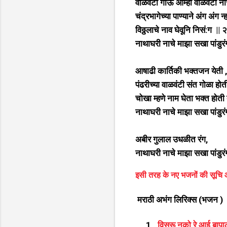
वाळवंटी गाऊ आम्ही वाळवंटी ना
चंद्रभागेच्या पाण्याने अंग अंग न्ह
विठ्ठलाचे नाव घेवूनि निसं:ग || २
नाथाघरी नाचे माझा सखा पांडुरं
आषाढी कार्तिकी भक्तजन येती ,
पंढरीच्या वाळवंटी संत गोळा होत
चोखा म्हणे नाम घेता भक्त होती द
नाथाघरी नाचे माझा सखा पांडुरं
अबीर गुलाल उधळीत रंग,
नाथाघरी नाचे माझा सखा पांडुरं
इसी तरह के नए भजनों की सूचि 
मराठी अभंग लिरिक्स (भजन )
विसरू नको रे आई बापा